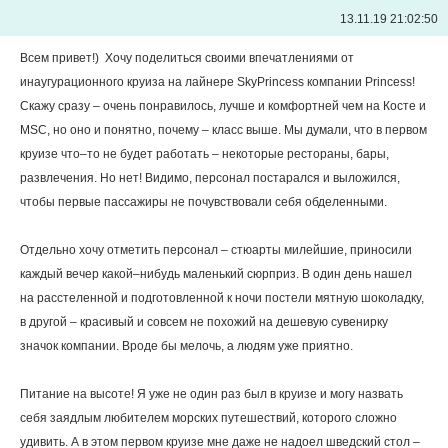
13.11.19 21:02:50
Всем привет!) Хочу поделиться своими впечатлениями от
инаугурационного круиза на лайнере SkyPrincess компании Princess!
Скажу сразу – очень понравилось, лучше и комфортней чем на Косте и
МSC, но оно и понятно, почему – класс выше. Мы думали, что в первом
круизе что–то не будет работать – некоторые рестораны, бары,
развлечения. Но нет! Видимо, персонал постарался и выложился,
чтобы первые пассажиры не почувствовали себя обделенными.
Отдельно хочу отметить персонал – стюарты милейшие, приносили
каждый вечер какой–нибудь маленький сюрприз. В один день нашел
на расстеленной и подготовленной к ночи постели мятную шоколадку,
в другой – красивый и совсем не похожий на дешевую сувенирку
значок компании. Вроде бы мелочь, а людям уже приятно.
Питание на высоте! Я уже не один раз был в круизе и могу назвать
себя заядлым любителем морских путешествий, которого сложно
удивить. А в этом первом круизе мне даже не надоел шведский стол –