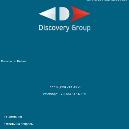
Африка и Индийский океан
Багамские острова
Ближний Восток
Гавайские острова
Круизы по рекам Европы
Галапагосские острова
Круизы по рекам России
Дальний Восток
Круизы по Енисею
Круизы по Европе
Круизы по Дунаю
Канарские острова
Круизы по Рейну
Карибские острова
Круизы по Волге
Красное море
Круизы по Китаю
Круизы вокруг света
Круизы вокруг Европы
Круизы из Санкт-Петербурга
Тел.: 8 (499) 213-30-79
Норвежские фьорды
WhatsApp: +7 (965) 317-60-80
Панамский канал
Средиземное море
США и Канада
О компании
Тихоокеанские круизы
Ответы на вопросы
Трансатлантика