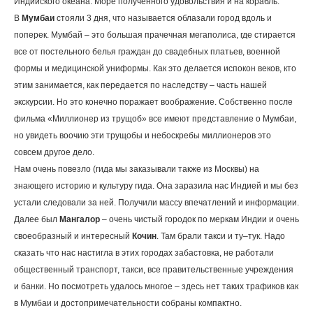
Индийского океана. Море полученного удовольствия и на корабль.
В
Мумбаи
стояли 3 дня, что называется облазали город вдоль и
поперек. Мумбай – это большая прачечная мегаполиса, где стирается
все от постельного белья граждан до свадебных платьев, военной
формы и медицинской униформы. Как это делается испокон веков, кто
этим занимается, как передается по наследству – часть нашей
экскурсии. Но это конечно поражает воображение. Собственно после
фильма «Миллионер из трущоб» все имеют представление о Мумбаи,
но увидеть воочию эти трущобы и небоскребы миллионеров это
совсем другое дело.
Нам очень повезло (гида мы заказывали также из Москвы) на
знающего историю и культуру гида. Она заразила нас Индией и мы без
устали следовали за ней. Получили массу впечатлений и информации.
Далее был
Мангалор
– очень чистый городок по меркам Индии и очень
своеобразный и интересный
Кочин
. Там брали такси и ту–тук. Надо
сказать что нас настигла в этих городах забастовка, не работали
общественный транспорт, такси, все правительственные учреждения
и банки. Но посмотреть удалось многое – здесь нет таких трафиков как
в Мумбаи и достопримечательности собраны компактно.