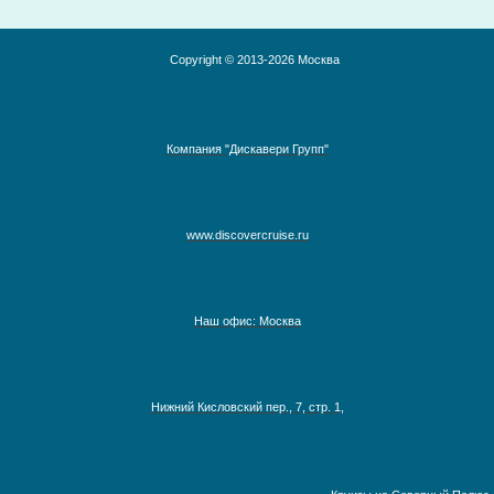
Copyright © 2013-2026 Москва
Компания "Дискавери Групп"
www.discovercruise.ru
Наш офис: Москва
Австралия, Азия, Новая Зеландия
Адриатическое море
Нижний Кисловский пер., 7, стр. 1,
Аляска
Антарктика
Круизы на Северный Полюс