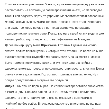
Если же ехать в супер отели 5 звезд, ну лежаки получше, ну уже можно
рассчитывать на алкоголь, условия проживания о–ах! , но мелководье
тоже. Если подвести черту, то утром на Мальдивах отлив и плаваешь с
маской, любуешься рыбками, скатами, повезет– встретишь черепаху
или акулу– вечером прилив и вот тогда можно уже поплавать
полноценно, но темнеет рано. Поскольку мы в своей жизни видели уже
немало рыбок, акул и черепах, то не зафанатели от Мальдив.
Далее по маршруту была
Шри Ланка
. Стоянка 1 день и мы можно
сказать только прикоснулись к истории этой страны. На Косте не было
русскоговорящих экскурсий и мы заказывали гида из Москвы. Можно
было прямо в порту взять такси или тук–тук и шри–ланкийцы с
удовольствием вас провезут по своим достопримечательностям. Цены
очень и очень доступные. Гид оставил приятное впечатление, Ну и
общее представление о стране мы получили.
Индия
– мы там не первый раз. Но сейчас нам предстояло знакомство
с югом Индии. Сначала зашли на ГОА – взяли такси и накупались
вдоволь на очень приличном пляже с лежаками и зонтиками, с
глубиной но без рыбок. Внучка освоила скутер и погоняла по волнам