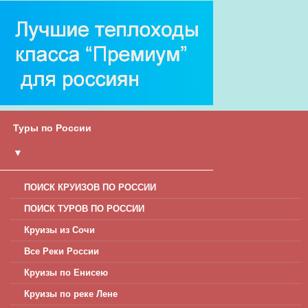
Туры по России
▼
ПОИСК КРУИЗОВ ПО РОССИИ
ПОИСК ТУРОВ ПО РОССИИ
Круизы из Сочи
Все Реки России
Круизы по Енисею
Круизы по реке Лене