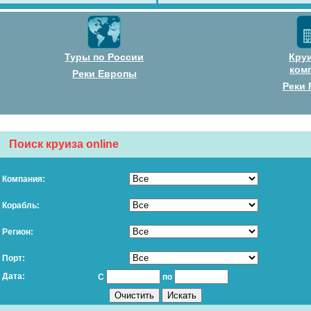
Туры по России
Кру
ком
Реки Европы
Реки 
Поиск круиза online
Компания:
Корабль:
Регион:
Порт:
Дата:
С
по