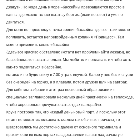
джакузи. Но когда день в море –бассейны превращаются просто в
ванны, где можно только встать у бортика(если повезет) и уже не
двигаться.
Для меня по–прежнему с точки зрения бассейна, где все–таки можно
поплавать, остается непревзойденным копания «Принцесс». Там
можно применить слово «бассейн».
Здесь все красиво обставлено (кстати нет проблем найти лежаки), но
бассейном это назвать нельзя. Мы любители поплавать и чтобы хоть
как–то подвигаться в бассейне,
вставали по будильнику в 7.30 утра с внучкой. Далее у нее были спуски
без очередей на горках, а я плавала, потом дружно шли на завтрак.
Для себя мы выбрали в этот раз неспешный образ жизни и я
специально запланировала несколько дней практически на теплоходе,
чтобы хорошенько прочувствовать отдых на корабле.
Круиз построен так, что каждый день новый порт. И поскольку этот
гигант не может использовать скажем так обычные причалы, то
швартовались мы достаточно далеко от основного терминала и
практически во всех портах нас доставляли на шатлах, зачастую