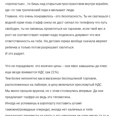
«пропастью» , то бишь над открытым пространством внутри корабля,
где–то там тропический парк и мелькают люди.
Главное, что очень понравилось –это безопасность. Ты не скатишься с
водной горки пока стафф снизу не даст сигнал по телефону что путь
свободен, ты не сможешь прокатиться на тарзанке, если твой вес и
рост не соответствуют норме+надо подписать документ что вся
ответственность на тебе. На детских горках вообще сначала меряют
ребенка а только потом разрешают скатиться.
И это радует.
Что не порадовало: это конечно цены – они явно завышены да плюс
еще везде взимается НДС (аж 21%).
Тем более непонятно как в магазинах беспошлиной торговли,
расположенных на лайнере, в цену включался пресловутый НДС.
Мы много прошли круизов, но с этим столкнулись впервые. Да они
предлагают тахфри но ведь это тягомотина.
Иногда не успеваешь в аэропорту поставить штамп
таможни(громадные очереди), иногда нет наличных и тебе
предлагают перевести на карту а это ожидание не один месяц (а то и