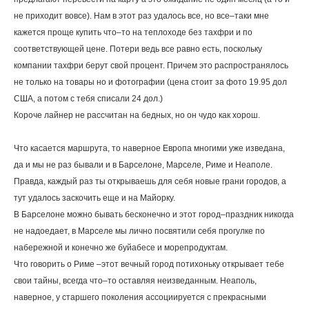
не приходит вовсе). Нам в этот раз удалось все, но все–таки мне
кажется проще купить что–то на теплоходе без тахфри и по
соответствующей цене. Потери ведь все равно есть, поскольку
компании тахфри берут свой процент. Причем это распространялось
не только на товары но и фотографии (цена стоит за фото 19.95 дол
США, а потом с тебя списали 24 дол.)
Короче лайнер не рассчитан на бедных, но он чудо как хорош.
Что касается маршрута, то наверное Европа многими уже изведана,
да и мы не раз бывали и в Барселоне, Марселе, Риме и Неаполе.
Правда, каждый раз ты открываешь для себя новые грани городов, а
тут удалось заскочить еще и на Майорку.
В Барселоне можно бывать бесконечно и этот город–праздник никогда
не надоедает, в Марселе мы лично посвятили себя прогулке по
набережной и конечно же буйабесе и морепродуктам.
Что говорить о Риме –этот вечный город потихоньку открывает тебе
свои тайны, всегда что–то оставляя неизведанным. Неаполь,
наверное, у старшего поколения ассоциируется с прекрасными