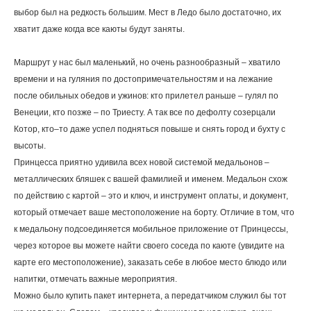
выбор был на редкость большим. Мест в Ледо было достаточно, их
хватит даже когда все каюты будут заняты.
Маршрут у нас был маленький, но очень разнообразный – хватило
времени и на гуляния по достопримечательностям и на лежание
после обильных обедов и ужинов: кто прилетел раньше – гулял по
Венеции, кто позже – по Триесту. А так все по дефолту созерцали
Котор, кто–то даже успел подняться повыше и снять город и бухту с
высоты.
Принцесса приятно удивила всех новой системой медальонов –
металлических бляшек с вашей фамилией и именем. Медальон схож
по действию с картой – это и ключ, и инструмент оплаты, и документ,
который отмечает ваше местоположение на борту. Отличие в том, что
к медальону подсоединяется мобильное приложение от Принцессы,
через которое вы можете найти своего соседа по каюте (увидите на
карте его местоположение), заказать себе в любое место блюдо или
напитки, отмечать важные мероприятия.
Можно было купить пакет интернета, а передатчиком служил бы тот