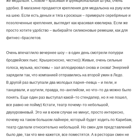
же медальон. Словом – красивая и функциональная штука, очень
удобно. В магазине продаются крепления для медальона на руку или
на шею. Если есть деньги и тяга к роскоши – примерьте серебряные и
позолоченные крепления, выглядит как красивая ювелирка. Если же
просто хотите удобство – выбирайте силиконовые ремешки, как для
фитнес–браслетов.
Очень впечатлило вечернее шоу – в один день смотрели попурри
бродвейских пьес. Крышесносно, честно)) Живые, очень сильные
голоса, музыка, костюмы – зал аплодировал снова и снова! Энергией
зарядили так, что компанией отправились на второй ужин в Ледо.
В другой раз выступали два молодых парня–певца – и пели, и
танцевали, и шутили, правда, по–английски, но что–то да можно было
понять. Еще один раз выступал какой–то стендапер, но я не пошел,
все равно не пойму) Кстати, театр почему–то небольшой,
двухуровневый. Это ни в коем случае не минус, просто интересно,
почему на таком большом лайнере, который будет ходить по Карибам,
театр сделали относительно небольшой. Но смен для представлений
было две, так что мне кажется, все поместятся. А в ресторан смен не