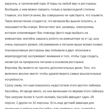
карусель, и тропический парк. И бары на любой вкус и рестораны.
Вообщем, о нем можно говорить только в превосходной степени.
Главное, кто боится качек, Вы совершенно не чувствуете, что плывете.
Такое впечатление создается, что вечером Вы вышли погулять, а
оказывается Вы в море. Впечатляет все: размеры, электроника,
которая сопровождает Вас повсюду (фото надо выбрать на
компьютере, коктейль заказать роботу на компьютере ну и т.д), шоу
очень хорошего уровня, обслуживание и питание выше всяких похвал.
Альтернативные рестораны (мы побывали в двух: японском и
морепродуктов) заслуживают внимания и того, чтобы туда сходить,
несмотря на прекрасное питание в основном ресторане.
Впрочем, Вы можете не тратить дополнительных денег. Того, что
включено вполне хватит чтобы удовлетворить самые взыскательные
потребности.
Сразу скажу, что нам показалось недостатком этого крутого лайнера:
бассейны. Их вроде много, но они маленькие по меркам этого лайнера.
При загрузке более 6 тысяч человек, бассейн вмещает один–28
персон, 2 других по 32 персоны. Есть еще детский аквапарк для
маленьких и небольшие бассейны для серфинга, есть солярий и