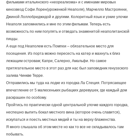
фильмами итальянского «неореализма» и с именами мировых
кинозвезд Софи Лорен(уроженкой Неаполя), Марчелло Мастроянни,
Джиной Лоллобриджидой и другими. Колоритный язык и узкие улочки
Неаполя запомнились и мне по этим фильмам. Теперь есть
возможность по ним погулять и отведать знаменитой неаполитанской
пиццы.
А еще под Неаполем есть Помпеи – обязательное место для
посещения. Из порта можно пересесть на катер и махнуть к близ
лежащим островам; Капри, Салерно, Амальфи. Но самое
притягательное место в этот раз для нас был заповедник генуэзского
залива Чинкве Терре.
Отправились мы туда на лодке из городка Ла Специя. Потрясающее
впечатление от 5 малюсеньких рыбацких деревушек, где каждый дом
раскрашен по особому.
Пройтись по практически одной центральной улочке каждого городка,
неспешно выпить бокал местного вина (которое очень славится),
искупаться и поесть местных мидий и ты на верху блаженства.
Я много слышала об этом месте но как то все не складывалось там
побывать.