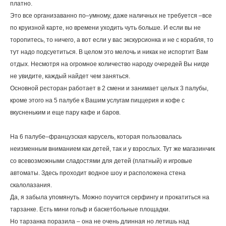
платно.
Это все организаванно по–умному, даже наличных не требуется –все
по круизной карте, но времени уходить чуть больше. И если вы не
торопитесь, то ничего, а вот если у вас экскурсионка и не с корабля, то
тут надо подсуетиться. В целом это мелочь и никак не испортит Вам
отдых. Несмотря на огромное количество народу очередей Вы нигде
не увидите, каждый найдет чем заняться.
Основной ресторан работает в 2 смени и занимает целых 3 палубы,
кроме этого на 5 палубе к Вашим услугам пиццерия и кофе с
вкусненьким и еще пару кафе и баров.
На 6 палубе–французская карусель, которая пользовалась
неизменным вниманием как детей, так и у взрослых. Тут же магазинчик
со всевозможными сладостями для детей (платный) и игровые
автоматы. Здесь проходит водное шоу и расположена стена
скалолазания.
Да, я забыла упомянуть. Можно поучится серфингу и прокатиться на
тарзанке. Есть мини гольф и баскетбольные площадки.
Но тарзанка поразила – она не очень длинная но летишь над