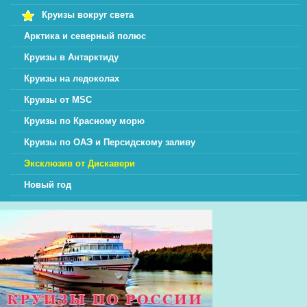
Круизы вокруг света
Арктика и северный полюс
Круизы в Антарктиду
Круизы на ледоколах
Круизы от MSC
Круизы по Красному морю
Круизы по ОАЭ и Персидскому заливу
Эксклюзив от Дискавери
Новый год