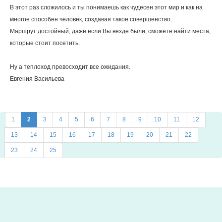
В этот раз сложилось и ты понимаешь как чудесен этот мир и как на
многое способен человек, создавая такое совершенство.
Маршрут достойный, даже если Вы везде были, сможете найти места,
которые стоит посетить.
Ну а теплоход превосходит все ожидания.
Евгения Васильева
1
2
3
4
5
6
7
8
9
10
11
12
13
14
15
16
17
18
19
20
21
22
23
24
25