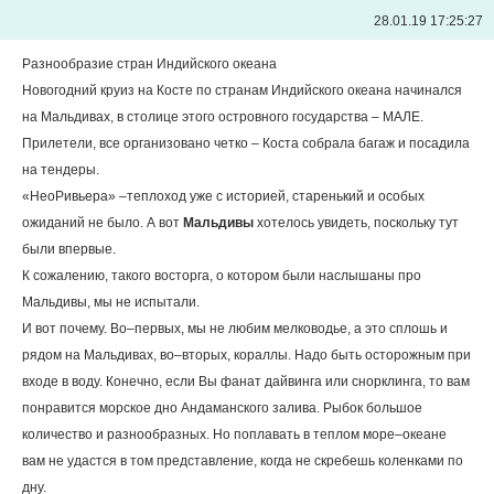
28.01.19 17:25:27
Разнообразие стран Индийского океана
Новогодний круиз на Косте по странам Индийского океана начинался
на Мальдивах, в столице этого островного государства – МАЛЕ.
Прилетели, все организовано четко – Коста собрала багаж и посадила
на тендеры.
«НеоРивьера» –теплоход уже с историей, старенький и особых
ожиданий не было. А вот
Мальдивы
хотелось увидеть, поскольку тут
были впервые.
К сожалению, такого восторга, о котором были наслышаны про
Мальдивы, мы не испытали.
И вот почему. Во–первых, мы не любим мелководье, а это сплошь и
рядом на Мальдивах, во–вторых, кораллы. Надо быть осторожным при
входе в воду. Конечно, если Вы фанат дайвинга или снорклинга, то вам
понравится морское дно Андаманского залива. Рыбок большое
количество и разнообразных. Но поплавать в теплом море–океане
вам не удастся в том представление, когда не скребешь коленками по
дну.