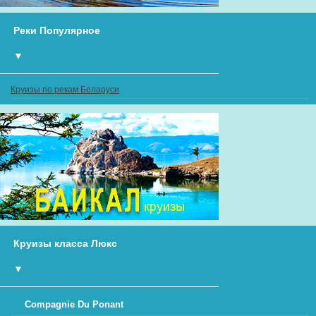
Реки Популярное
▼
Круизы по рекам Беларуси
Круизы класса Люкс
▼
Compagnie Du Ponant