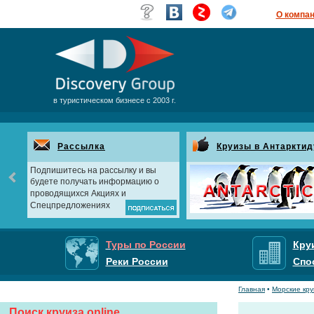
О компа
в туристическом бизнесе с 2003 г.
Рассылка
Круизы в Антарктид
Подпишитесь на рассылку и вы
будете получать информацию о
проводящихся Акциях и
Спецпредложениях
Туры по России
Кру
Реки России
Спо
Главная
•
Морские кр
Поиск круиза online