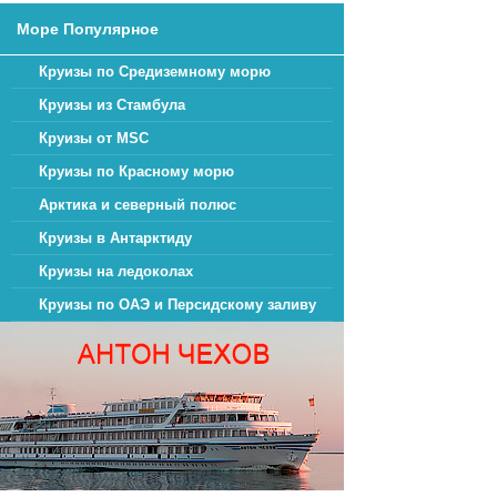
Море Популярное
В нашем круизе по
Круизы по Средиземному морю
по мнению эколого
Круизы из Стамбула
Не упустим возмож
переживала земле
Круизы от MSC
побережья, появил
Круизы по Красному морю
Умопомрачительны
Арктика и северный полюс
фьорд разнится цв
Круизы в Антарктиду
здесь вы увидите 
Желаете уже чере
Круизы на ледоколах
аргументом в прин
Круизы по ОАЭ и Персидскому заливу