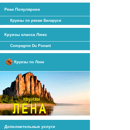
Реки Популярное
Круизы по рекам Беларуси
Круизы класса Люкс
Compagnie Du Ponant
Круизы по Лене
Дополнительные услуги