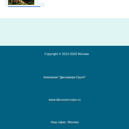
Copyright © 2013-2026 Москва
Туры по
Армении
Компания "Дискавери Групп"
₽
18 515
7 дней/ 6 ночей
Туры на Камчатку
www.discovercruise.ru
₽
69 000
8 дней /7 ночей
Наш офис: Москва
Экскурсии по России