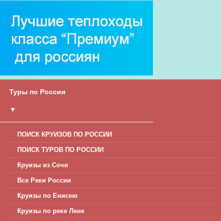
Туры по России
▼
ПОИСК КРУИЗОВ ПО РОССИИ
ПОИСК ТУРОВ ПО РОССИИ
Круизы из Сочи
Все Реки России
Круизы по Енисею
Круизы по реке Лене