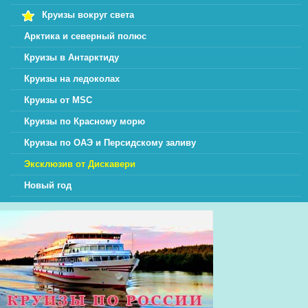
Круизы вокруг света
Арктика и северный полюс
Круизы в Антарктиду
Круизы на ледоколах
Круизы от MSC
Круизы по Красному морю
Круизы по ОАЭ и Персидскому заливу
Эксклюзив от Дискавери
Новый год