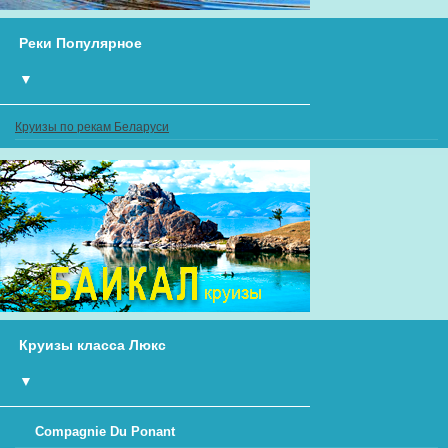
Реки Популярное
▼
Круизы по рекам Беларуси
Круизы класса Люкс
▼
Compagnie Du Ponant