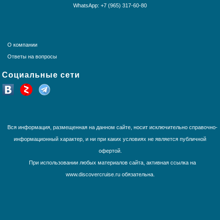
Круизы из Санкт-Петербурга
WhatsApp: +7 (965) 317-60-80
Геленджик
Норвежские фьорды
Панамский канал
Крым
Средиземное море
О компании
США и Канада
Ответы на вопросы
Тихоокеанские круизы
Социальные сети
Трансатлантика
Французская Полинезия
Юго-Восточная Азия
Южная Америка
Вся информация, размещенная на данном сайте, носит исключительно справочно-
информационный характер, и ни при каких условиях не является публичной
офертой.
При использовании любых материалов сайта, активная ссылка на
Экскурсии
www.discovercruise.ru обязательна.
Ялта
Коктебель