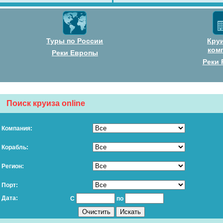
Туры по России
Кру
ком
Реки Европы
Реки 
Поиск круиза online
Компания:
Корабль:
Регион:
Порт:
Дата:
С
по