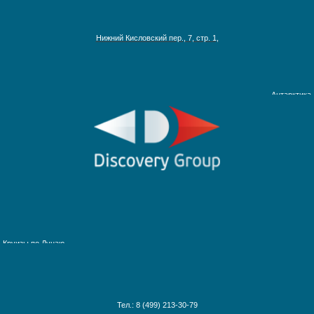
$
7 200
2 дней/1 ночей
Австралия, Азия, Новая Зеландия
Нижний Кисловский пер., 7, стр. 1,
Адриатическое море
Аляска
Краснодарский край
Антарктика
Круизы на Северный Полюс
Африка и Индийский океан
Багамские острова
Ближний Восток
Гавайские острова
Круизы по рекам Европы
Галапагосские острова
Круизы по рекам России
Дальний Восток
Круизы по Енисею
Круизы по Европе
Круизы по Дунаю
Канарские острова
Круизы по Рейну
Карибские острова
Сочи
Круизы по Волге
Красное море
Круизы по Китаю
Круизы вокруг света
Анапа
Круизы вокруг Европы
Тел.: 8 (499) 213-30-79