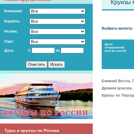
Круизы 
Компания:
Корабль:
Выбрать валюту:
Регион:
Порт:
Даты
отправлений
Дата:
С
по
(кол-во ночей)
Ближний Восток, 
Древняя культура,
Круизы по Персид
манящий своим бог
Круиз по ближнем
вкусить самые чув
снегах или слякот
Туры и круизы по России
На примере Араб