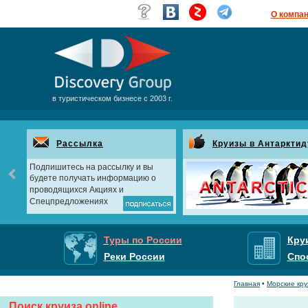
О компа
в туристическом бизнесе с 2003 г.
Рассылка
Круизы в Антарктид
Подпишитесь на рассылку и вы
будете получать информацию о
проводящихся Акциях и
Спецпредложениях
Туры по России
Кру
Реки России
Спо
Главная
•
Морские кр
Поиск круиза online