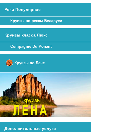
Реки Популярное
Круизы по рекам Беларуси
Круизы класса Люкс
Compagnie Du Ponant
Круизы по Лене
Дополнительные услуги