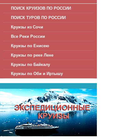
ультрасовременно
ПОИСК КРУИЗОВ ПО РОССИИ
ПОИСК ТУРОВ ПО РОССИИ
Отправной точкой
Круизы из Сочи
древнего и таинс
Омане удивят и до
Все Реки России
Солнечные Кочин
Круизы по Енисею
Прекрасные дюны,
Круизы по реке Лене
взглянуть на самы
Круизы по Байкалу
Круизы по Оби и Иртышу
Круиз из Дубая по
душе Востока. Ар
любой город или с
Дубай известен, 
поражает вообра
Туристу не суждено
Круизы из Дубая
красивейших фонта
можно насладитьс