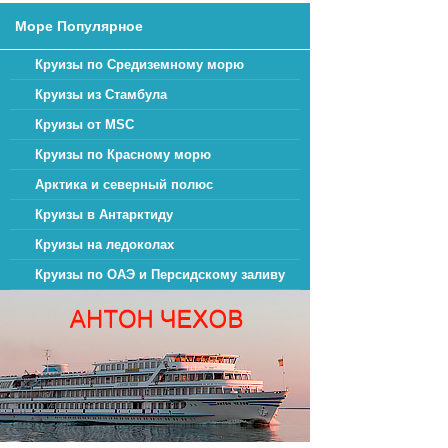
максимальное коли
Море Популярное
Морские круизы о
Круизы по Средиземному морю
удовольствиями, 
Круизы из Стамбула
восточной сказке
Круизы от MSC
новыми эмоциями.
Круизы по Красному морю
Арктика и северный полюс
Круизы в Антарктиду
Круизы на ледоколах
Круизы по ОАЭ и Персидскому заливу