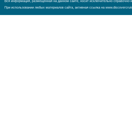
Вся информация, размещенная на данном сайте, носит исключительно справочно-и
При использовании любых материалов сайта, активная ссылка на www.discovercruis