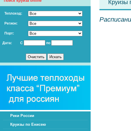
Поиск круиза online
Круизы 
Теплоход:
Расписани
Регион:
Порт:
Дата:
С
по
Реки России
Круизы по Енисею