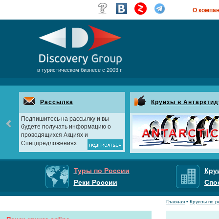
О компа
в туристическом бизнесе с 2003 г.
Рассылка
Круизы в Антарктид
Подпишитесь на рассылку и вы
будете получать информацию о
проводящихся Акциях и
Спецпредложениях
Туры по России
Кру
Реки России
Спо
Главная
•
Круизы по р