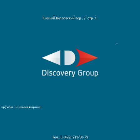
Антарктика
Круизы на Северный Полюс
Нижний Кисловский пер., 7, стр. 1,
Африка и Индийский океан
Багамские острова
Ближний Восток
Гавайские острова
Галапагосские острова
Дальний Восток
Круизы по Европе
Канарские острова
Карибские острова
Красное море
Круизы вокруг света
Круизы вокруг Европы
Круизы по рекам Европы
Круизы из Санкт-Петербурга
Круизы по рекам России
Норвежские фьорды
Круизы по Енисею
Панамский канал
Круизы по Дунаю
Средиземное море
Круизы по Рейну
Тел.: 8 (499) 213-30-79
США и Канада