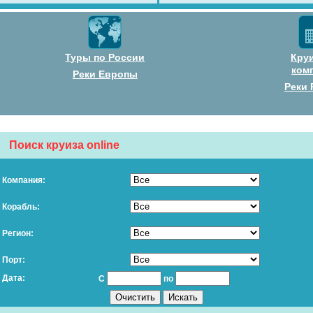
Туры по России
Кру
ком
Реки Европы
Реки 
Поиск круиза online
Компания:
Корабль:
Регион:
Порт:
Дата:
С
по