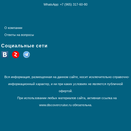
Круизы по Волге
WhatsApp: +7 (965) 317-60-80
Тихоокеанские круизы
Круизы по Китаю
Трансатлантика
Французская Полинезия
Юго-Восточная Азия
О компании
Южная Америка
Ответы на вопросы
Социальные сети
Вся информация, размещенная на данном сайте, носит исключительно справочно-
информационный характер, и ни при каких условиях не является публичной
офертой.
При использовании любых материалов сайта, активная ссылка на
www.discovercruise.ru обязательна.