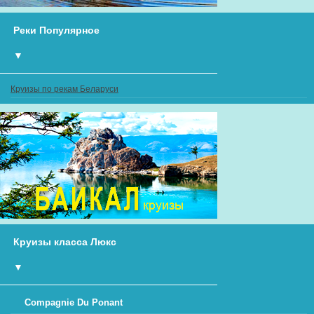
Реки Популярное
▼
Круизы по рекам Беларуси
Круизы класса Люкс
▼
Compagnie Du Ponant