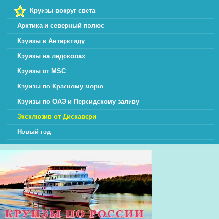
Круизы вокруг света
Арктика и северный полюс
Круизы в Антарктиду
Круизы на ледоколах
Круизы от MSC
Круизы по Красному морю
Круизы по ОАЭ и Персидскому заливу
Эксклюзив от Дискавери
Новый год