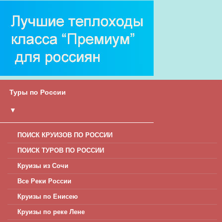
Туры по России
▼
ПОИСК КРУИЗОВ ПО РОССИИ
ПОИСК ТУРОВ ПО РОССИИ
Круизы из Сочи
Все Реки России
Круизы по Енисею
Круизы по реке Лене