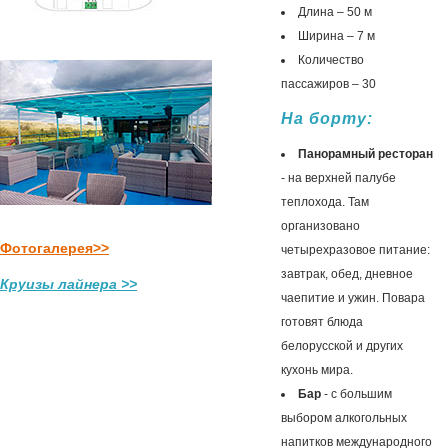
Длина – 50 м
Ширина – 7 м
Количество
пассажиров – 30
На борту:
Панорамный ресторан
- на верхней палубе
теплохода. Там
организовано
Фотогалерея>>
четырехразовое питание:
завтрак, обед, дневное
Круизы лайнера >>
чаепитие и ужин. Повара
готовят блюда
белорусской и других
кухонь мира.
Бар
- с большим
выбором алкогольных
напитков международного