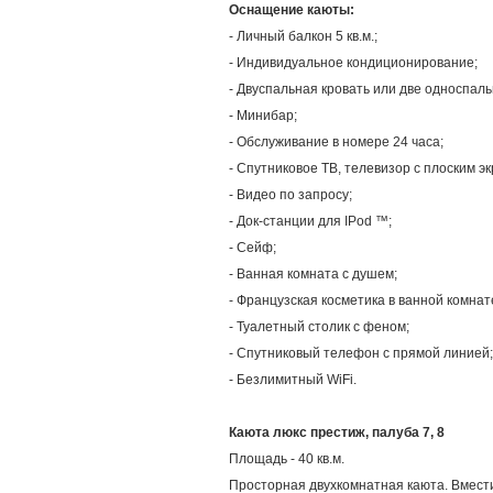
Оснащение каюты:
- Личный балкон 5 кв.м.;
- Индивидуальное кондиционирование;
- Двуспальная кровать или две односпал
- Минибар;
- Обслуживание в номере 24 часа;
- Спутниковое ТВ, телевизор с плоским э
- Видео по запросу;
- Док-станции для IPod ™;
- Сейф;
- Ванная комната с душем;
- Французская косметика в ванной комнат
- Туалетный столик с феном;
- Спутниковый телефон с прямой линией;
- Безлимитный WiFi.
Каюта люкс престиж, палуба 7, 8
Площадь - 40 кв.м.
Просторная двухкомнатная каюта. Вмести