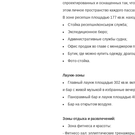
спроектированных и оснащенных так, что
этом личное пространство каждого пасса
В зоне ресепшн площадью 177 кв.м. нахо
Стойка ресепшн/консьерж служба;
Экспедиционное бюро;
Административные службы судна;
Офис продаж во главе с менеджером п
Бутик, где можно купить одежду, драго
Фото-стойка.
Лаунж-зоны
Главный лаунж площадью 302 кв.м. вкл
и бар с живой музыкой в избранные вечер
Панорамный бар и лаунж площадью 400
Бар на открытом воздухе.
Зоны отдыха и развлечений:
Зона фитнеса и красоты:
- Фитнесс-зал: эллиптические тренажеры