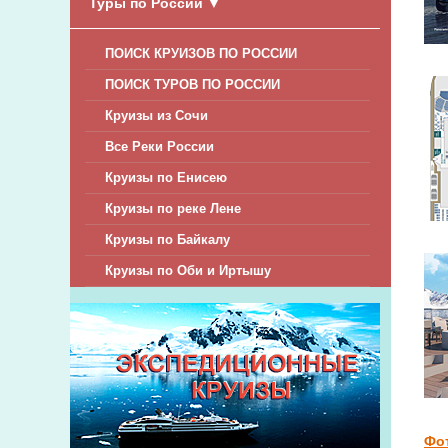
Туры по России
▼
ПОИСК КРУИЗОВ ПО РОССИИ
ПОИСК ТУРОВ ПО РОССИИ
Круизы из Сочи
Все Реки России
Круизы по Енисею
Круизы по реке Лене
Круизы по Байкалу
Круизы по Оби и Иртышу
Фо