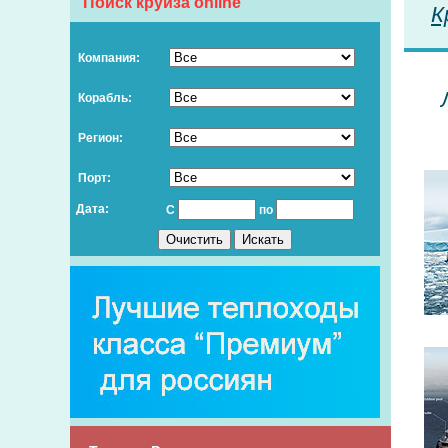
Поиск круиза online
К
Компания:
Корабль:
Регион:
Порт:
Дата:
С
по