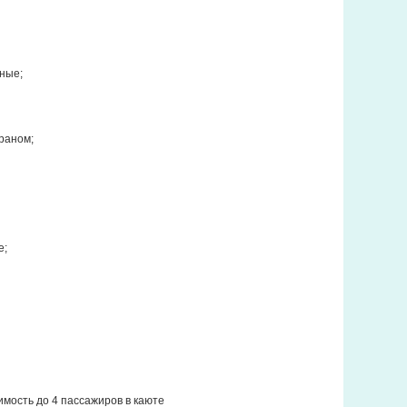
ьные;
краном;
е;
мость до 4 пассажиров в каюте