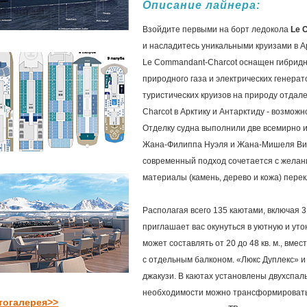
Описание лайнера:
Взойдите первыми на борт ледокола
Le 
и насладитесь уникальными круизами в А
Le Commandant-Charcot оснащен гибрид
природного газа и электрических генера
туристических круизов на природу отдал
Charcot в Арктику и Антарктиду - возмо
Отделку судна выполнили две всемирно 
Жана-Филиппа Нуэля и Жана-Мишеля Вил
современный подход сочетается с желан
материалы (камень, дерево и кожа) пере
Располагая всего 135 каютами, включая 
приглашает вас окунуться в уютную и ут
может составлять от 20 до 48 кв. м., вмес
с отдельным балконом. «Люкс Дуплекс» и
джакузи. В каютах установлены двухспаль
необходимости можно трансформировать 
тогалерея>>