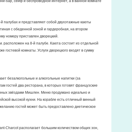
ни-бар, сейф и беспроводной интернет, а в ванной комнате
7-й палубах и представляют собой двухэтажные каюты
стиная с обеденной зоной и гардеробная, на втором
ому номеру приставлен дворецкий.
м. расположен на 8-й палубе. Каюта состоит из отдельной
же гостевой комнаты. Услуги дворецкого входят в сумму
ает безалкогольные и алкогольные напитки (за
ам гостей два ресторана, в которых готовят французские
енных звёздами Мишлен. Меню продумано идеально и
ейской высокой кухни. На корабле есть отличный винный
 желанию гостей может быть предоставлено диетическое
t-Charcot располагает большим количеством общих зон,