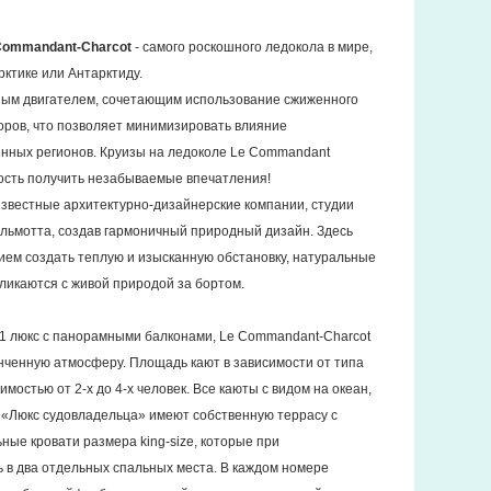
Commandant-Charcot
- самого роскошного ледокола в мире,
рктике или Антарктиду.
ным двигателем, сочетающим использование сжиженного
торов, что позволяет минимизировать влияние
енных регионов. Круизы на ледоколе Le Commandant
жность получить незабываемые впечатления!
известные архитектурно-дизайнерские компании, студии
ьмотта, создав гармоничный природный дизайн. Здесь
ием создать теплую и изысканную обстановку, натуральные
кликаются с живой природой за бортом.
31 люкс с панорамными балконами, Le Commandant-Charcot
онченную атмосферу. Площадь кают в зависимости от типа
тимостью от 2-х до 4-х человек. Все каюты с видом на океан,
 «Люкс судовладельца» имеют собственную террасу с
ные кровати размера king-size, которые при
в два отдельных спальных места. В каждом номере