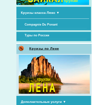
Круизы класса Люкс
▼
Compagnie Du Ponant
Туры по России
Круизы по Лене
Дополнительные услуги
▼