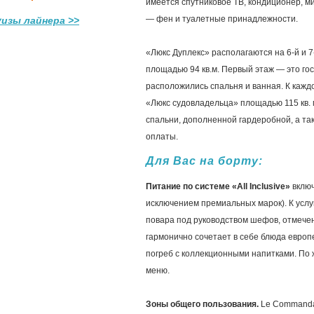
имеется спутниковое ТВ, кондиционер, ми
— фен и туалетные принадлежности.
уизы лайнера >>
«Люкс Дуплекс» располагаются на 6-й и 
площадью 94 кв.м. Первый этаж — это го
расположились спальня и ванная. К кажд
«Люкс судовладельца» площадью 115 кв. 
спальни, дополненной гардеробной, а так
оплаты.
Для Вас на борту:
Питание по системе «All Inclusive»
включ
исключением премиальных марок). К услуг
повара под руководством шефов, отмеч
гармонично сочетает в себе блюда европ
погреб с коллекционными напитками. По
меню.
Зоны общего пользования.
Le Commandan