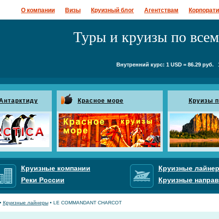
О компании
Визы
Круизный блог
Агентствам
Корпорат
Туры и круизы по все
Внутренний курс: 1 USD = 86.29 руб. 1
 Антарктиду
Красное море
Круизы п
Круизные компании
Круизные лайне
Реки России
Круизные направ
•
Круизные лайнеры
• LE COMMANDANT CHARCOT