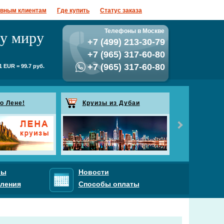
ивным клиентам
Где купить
Статус заказа
му миру
Телефоны в Москве
+7 (499) 213-30-79
+7 (965) 317-60-80
+7 (965) 317-60-80
 EUR = 99.7 руб.
о Лене!
Круизы из Дубаи
Рассыл
Подпишитесь на
будете получат
проводящихся А
Спецпредложен
ры
Новости
ления
Способы оплаты