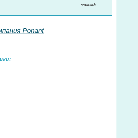
<<назад
мпания Ponant
ики: