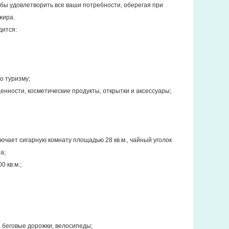
бы удовлетворить все ваши потребности, оберегая при
жира.
дится:
о туризму;
ценности, косметические продукты, открытки и аксессуары;
ючает сигарную комнату площадью 28 кв.м., чайный уголок
а;
 кв.м.;
, беговые дорожки, велосипеды;