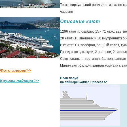
Театр виртуальной реальности; салон кра
часовня
Описание кают
1296 кают площадью 15 - 71 кв.м.: 928 вн
28 кают (18 внешних и 10 внутренних) 
В каюте: ТВ, телефон, банный халат, т
Гранд-сьют: джакузи; 2 спальни; 2 ванны
Сьют: спальня, гостиная, балкон, ванная
Мини-сьют: балкон, ванная комната с ван
Фотогалерея>>
План палуб
Круизы лайнера >>
на лайнере Golden Princess 5*