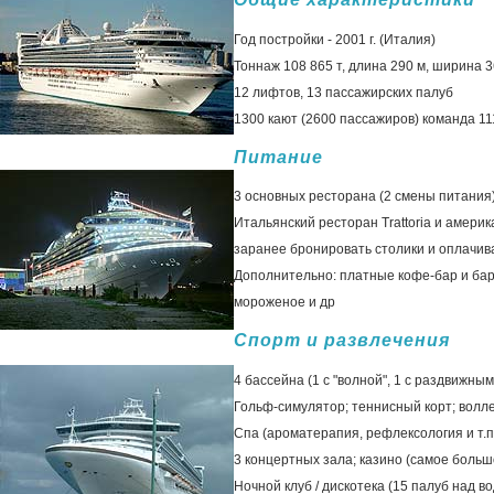
Год постройки - 2001 г. (Италия)
Тоннаж 108 865 т, длина 290 м, ширина 3
12 лифтов, 13 пассажирских палуб
1300 кают (2600 пассажиров) команда 11
Питание
3 основных ресторана (2 смены питания)
Итальянский ресторан Trattoria и америк
заранее бронировать столики и оплачиват
Дополнительно: платные кофе-бар и бар 
мороженое и др
Спорт и развлечения
4 бассейна (1 с "волной", 1 с раздвижны
Гольф-симулятор; теннисный корт; волл
Спа (ароматерапия, рефлексология и т.п.
3 концертных зала; казино (самое больш
Ночной клуб / дискотека (15 палуб над в