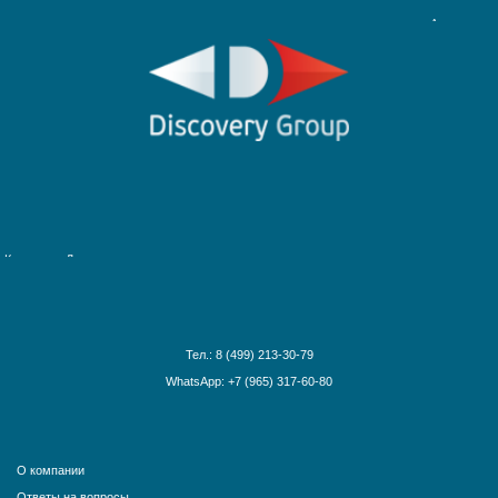
Антарктика
Круизы на Северный Полюс
Африка и Индийский океан
Багамские острова
Ближний Восток
Гавайские острова
Круизы по рекам Европы
Галапагосские острова
Круизы по рекам России
Дальний Восток
Круизы по Енисею
Круизы по Европе
Круизы по Дунаю
Канарские острова
Круизы по Рейну
Карибские острова
Круизы по Волге
Красное море
Круизы по Китаю
Круизы вокруг света
Тел.: 8 (499) 213-30-79
Круизы вокруг Европы
WhatsApp: +7 (965) 317-60-80
Круизы из Санкт-Петербурга
Норвежские фьорды
Панамский канал
Средиземное море
О компании
США и Канада
Ответы на вопросы