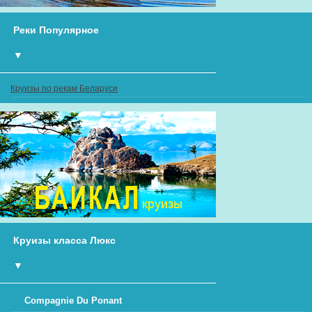
Реки Популярное
▼
Круизы по рекам Беларуси
Круизы класса Люкс
▼
Compagnie Du Ponant