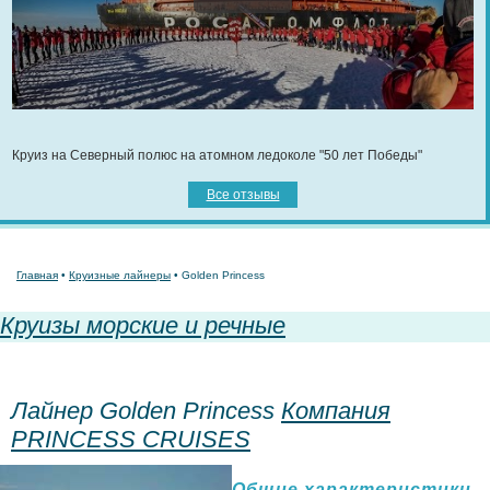
Круиз на Северный полюс на атомном ледоколе "50 лет Победы"
Все отзывы
Главная
•
Круизные лайнеры
• Golden Princess
Круизы морские и речные
Лайнер Golden Princess
Компания
PRINCESS CRUISES
Общие характеристики