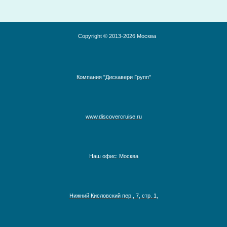
Copyright © 2013-2026 Москва
Компания "Дискавери Групп"
www.discovercruise.ru
Наш офис: Москва
Австралия, Азия, Новая Зеландия
Нижний Кисловский пер., 7, стр. 1,
Адриатическое море
Аляска