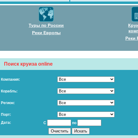
Туры по России
Кру
ком
Реки Европы
Реки 
Поиск круиза online
Компания:
Корабль:
Регион:
Порт:
Дата:
С
по