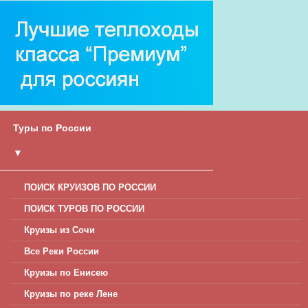
Туры по России
▼
ПОИСК КРУИЗОВ ПО РОССИИ
ПОИСК ТУРОВ ПО РОССИИ
Круизы из Сочи
Все Реки России
Круизы по Енисею
Круизы по реке Лене