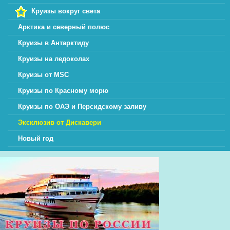
Круизы вокруг света
Арктика и северный полюс
Круизы в Антарктиду
Круизы на ледоколах
Круизы от MSC
Круизы по Красному морю
Круизы по ОАЭ и Персидскому заливу
Эксклюзив от Дискавери
Новый год