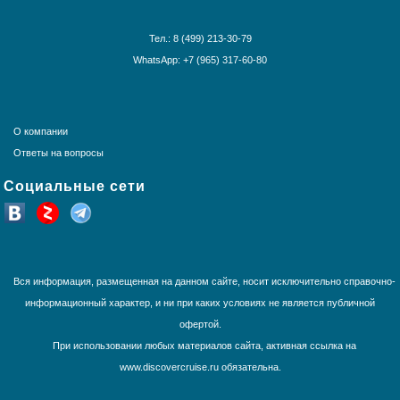
Красное море
Круизы по Китаю
Круизы вокруг света
Тел.: 8 (499) 213-30-79
Круизы вокруг Европы
WhatsApp: +7 (965) 317-60-80
Круизы из Санкт-Петербурга
Норвежские фьорды
Панамский канал
Средиземное море
О компании
США и Канада
Ответы на вопросы
Тихоокеанские круизы
Социальные сети
Трансатлантика
Французская Полинезия
Юго-Восточная Азия
Южная Америка
Вся информация, размещенная на данном сайте, носит исключительно справочно-
информационный характер, и ни при каких условиях не является публичной
офертой.
При использовании любых материалов сайта, активная ссылка на
www.discovercruise.ru обязательна.