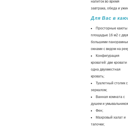
напиток во время
завтрака, обеда и ужин
Для Вас в ка
Просторные каюты
площадью 16 м2 с дву
большими панорамны
окнами с видом на рек
Конфигурация
кроватей: две кровати
одна двухместная
кровать;
Туалетный столик с
зеркалом;
Ванная комната с
душем и умывальнико
Фен;
Махровый халат и
тапочки;