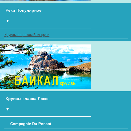
Реки Популярное
▼
Круизы по рекам Беларуси
Круизы класса Люкс
▼
Compagnie Du Ponant