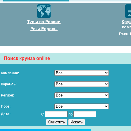
Туры по России
Кру
ком
Реки Европы
Реки 
Поиск круиза online
Компания:
Корабль:
Регион:
Порт:
Дата:
С
по