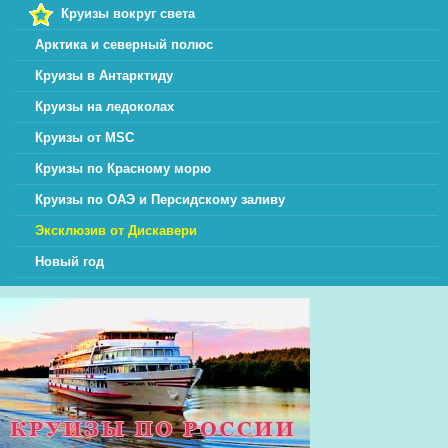
Круизы вокруг света
Арктика и северный полюс
Круизы в Антарктиду
Круизы на ледоколах
Круизы от MSC
Круизы по Красному морю
Круизы по ОАЭ и Персидскому заливу
Эксклюзив от Дискавери
Новый год