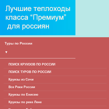
Туры по России
▼
ПОИСК КРУИЗОВ ПО РОССИИ
ПОИСК ТУРОВ ПО РОССИИ
Круизы из Сочи
Все Реки России
Круизы по Енисею
Круизы по реке Лене