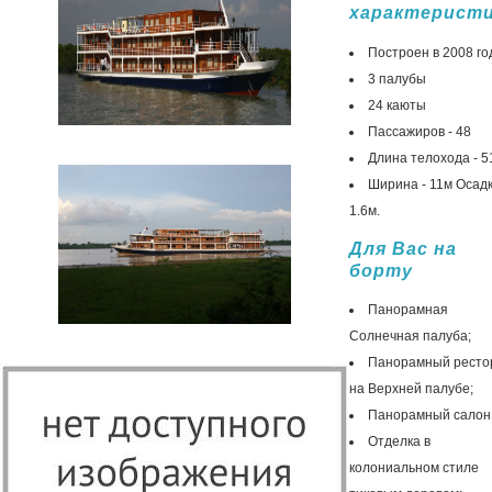
характерист
Построен в 2008 го
3 палубы
24 каюты
Пассажиров - 48
Длина телохода - 5
Ширина - 11м Осадк
1.6м.
Для Вас на
борту
Панорамная
Cолнечная палуба;
Панорамный ресто
на Верхней палубе;
Панорамный салон
Отделка в
колониальном стиле