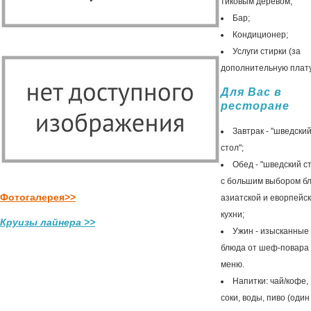
тиковым деревом;
Бар;
Кондиционер;
Услуги стирки (за
дополнительную плату
Для Вас в
ресторане
Завтрак - "шведски
стол";
Обед - "шведский с
с большим выбором б
Фотогалерея>>
азиатской и еворпейс
кухни;
Круизы лайнера >>
Ужин - изысканные
блюда от шеф-повара
меню.
Напитки: чай/кофе,
соки, воды, пиво (один