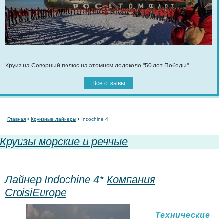
Круиз на Северный полюс на атомном ледоколе "50 лет Победы"
Все отзывы
Главная
•
Круизные лайнеры
• Indochine 4*
Круизы морские и речные
Лайнер Indochine 4*
Компания
CroisiEurope
Технические