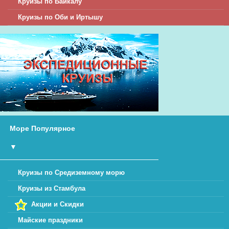
Круизы по Байкалу
Круизы по Оби и Иртышу
Море Популярное
▼
Круизы по Средиземному морю
Круизы из Стамбула
Акции и Скидки
Майские праздники