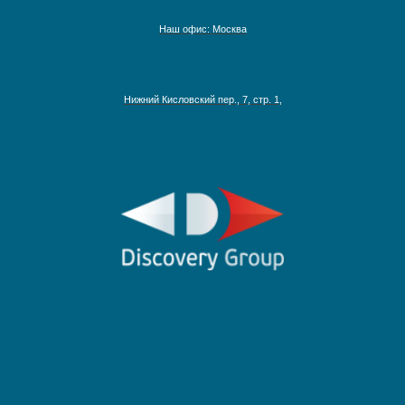
Наш офис: Москва
Нижний Кисловский пер., 7, стр. 1,
Австралия, Азия, Новая Зеландия
Адриатическое море
Аляска
Антарктика
Круизы на Северный Полюс
Африка и Индийский океан
Багамские острова
Ближний Восток
Гавайские острова
Круизы по рекам Европы
Галапагосские острова
Круизы по рекам России
Дальний Восток
Круизы по Енисею
Круизы по Европе
Круизы по Дунаю
Канарские острова
Круизы по Рейну
Карибские острова
Круизы по Волге