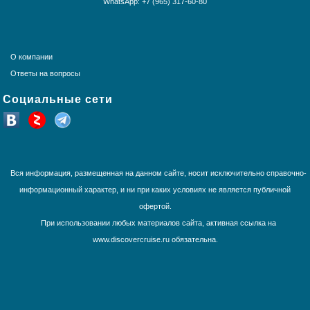
WhatsApp: +7 (965) 317-60-80
Круизы из Санкт-Петербурга
Норвежские фьорды
Панамский канал
Средиземное море
О компании
США и Канада
Ответы на вопросы
Тихоокеанские круизы
Социальные сети
Трансатлантика
Французская Полинезия
Юго-Восточная Азия
Южная Америка
Вся информация, размещенная на данном сайте, носит исключительно справочно-
информационный характер, и ни при каких условиях не является публичной
офертой.
При использовании любых материалов сайта, активная ссылка на
www.discovercruise.ru обязательна.