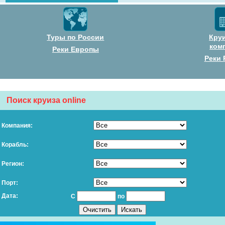
Туры по России
Кру
ком
Реки Европы
Реки 
Поиск круиза online
Компания:
Корабль:
Регион:
Порт:
Дата:
С
по