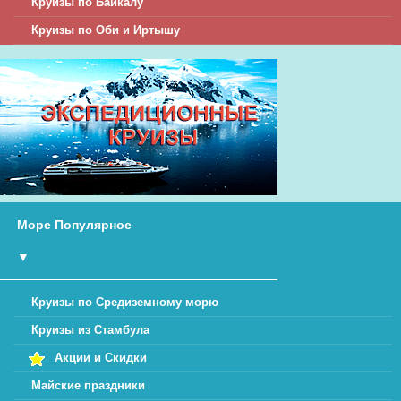
Круизы по Байкалу
Круизы по Оби и Иртышу
Море Популярное
▼
Круизы по Средиземному морю
Круизы из Стамбула
Акции и Скидки
Майские праздники