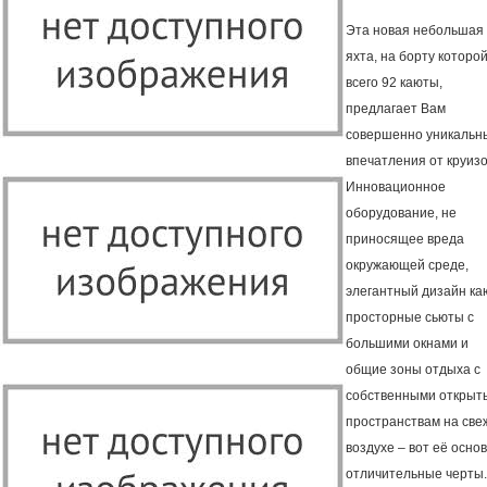
Эта новая небольшая
яхта, на борту которо
всего 92 каюты,
предлагает Вам
совершенно уникальн
впечатления от круизо
Инновационное
оборудование, не
приносящее вреда
окружающей среде,
элегантный дизайн ка
просторные сьюты с
большими окнами и
общие зоны отдыха с
собственными открыт
пространствам на све
воздухе – вот её осно
отличительные черты.