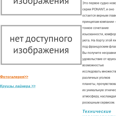
Это первое судно нов
серии PONANT, и оно
остается верным гла
принципам компании 
тонкое сочетание
изысканности, комфор
уюта. На борту этой я
под французским фла
Вы получите несравн
удовольствие от круиз
возможностью
исследовать множест
Фотогалерея>>
различных уголков
планеты, прочувствов
Круизы лайнера >>
их уникальную этниче
атмосферу, наслажда
роскошным сервисом.
Технические