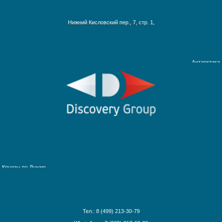
Австралия, Азия, Новая Зеландия
Нижний Кисловский пер., 7, стр. 1,
Адриатическое море
Аляска
Антарктика
Круизы на Северный Полюс
Африка и Индийский океан
Багамские острова
Ближний Восток
Гавайские острова
Круизы по рекам Европы
Галапагосские острова
Круизы по рекам России
Дальний Восток
Круизы по Енисею
Круизы по Европе
Круизы по Дунаю
Канарские острова
Круизы по Рейну
Карибские острова
Круизы по Волге
Красное море
Круизы по Китаю
Круизы вокруг света
Тел.: 8 (499) 213-30-79
Круизы вокруг Европы