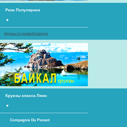
Реки Популярное
▼
Круизы по рекам Беларуси
Круизы класса Люкс
▼
Compagnie Du Ponant