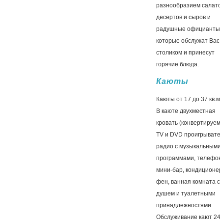
разнообразием салато
десертов и сыров и
радушные официанты
которые обслужат Вас
столиком и принесут
горячие блюда.
Каюты
Каюты от 17 до 37 кв.м
В каюте двухместная
кровать (конвертируем
TV и DVD проигрывате
радио c музыкальным
программами, телефо
мини-бар, кондиционе
фен, ванная комната с
душем и туалетными
принадлежностями.
Обслуживание кают 2