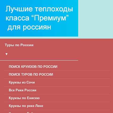
Туры по России
▼
ПОИСК КРУИЗОВ ПО РОССИИ
ПОИСК ТУРОВ ПО РОССИИ
Круизы из Сочи
Все Реки России
Круизы по Енисею
Круизы по реке Лене