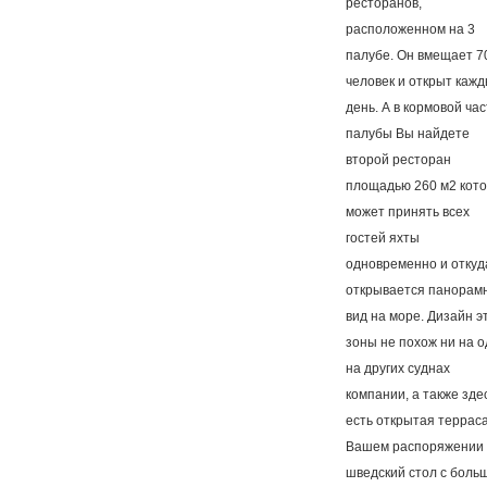
ресторанов,
расположенном на 3
палубе. Он вмещает 7
человек и открыт каж
день. А в кормовой час
палубы Вы найдете
второй ресторан
площадью 260 м2 кот
может принять всех
гостей яхты
одновременно и откуд
открывается панорам
вид на море. Дизайн э
зоны не похож ни на 
на других суднах
компании, а также зде
есть открытая терраса
Вашем распоряжении
шведский стол с боль