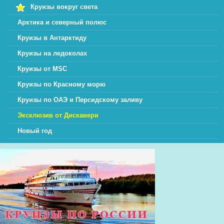
Круизы вокруг света
Арктика и северный полюс
Круизы в Антарктиду
Круизы на ледоколах
Круизы от MSC
Круизы по Красному морю
Круизы по ОАЭ и Персидскому заливу
Эксклюзив от Дискавери
Новый год