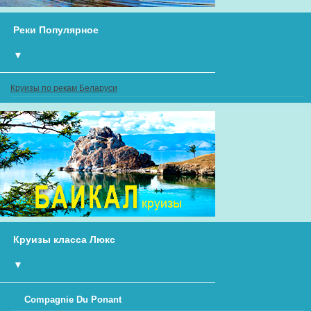
Реки Популярное
▼
Круизы по рекам Беларуси
Круизы класса Люкс
▼
Compagnie Du Ponant