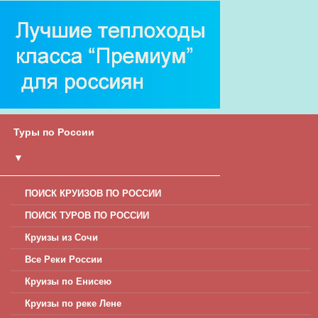
Туры по России
▼
ПОИСК КРУИЗОВ ПО РОССИИ
ПОИСК ТУРОВ ПО РОССИИ
Круизы из Сочи
Все Реки России
Круизы по Енисею
Круизы по реке Лене