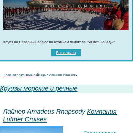
Круиз на Северный полюс на атомном ледоколе "50 лет Победы"
Все отзывы
Главная
•
Круизные лайнеры
• Amadeus Rhapsody
Круизы морские и речные
Лайнер Amadeus Rhapsody
Компания
Luftner Сruises
Технические