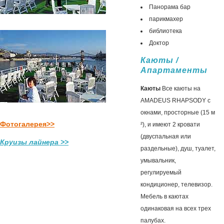
Панорама бар
парикмахер
библиотека
Доктор
Каюты /
Апартаменты
Каюты
Все каюты на
AMADEUS RHAPSODY c
окнами, просторные (15 м
Фотогалерея>>
²), и имеют 2 кровати
(двуспальная или
Круизы лайнера >>
раздельные), душ, туалет,
умывальник,
регулируемый
кондиционер, телевизор.
Мебель в каютах
одинаковая на всех трех
палубах.