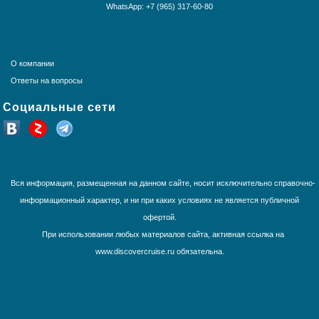
WhatsApp: +7 (965) 317-60-80
Норвежские фьорды
Панамский канал
Средиземное море
США и Канада
О компании
Тихоокеанские круизы
Ответы на вопросы
Трансатлантика
Социальные сети
Французская Полинезия
Юго-Восточная Азия
Южная Америка
Вся информация, размещенная на данном сайте, носит исключительно справочно-
информационный характер, и ни при каких условиях не является публичной
офертой.
При использовании любых материалов сайта, активная ссылка на
www.discovercruise.ru обязательна.