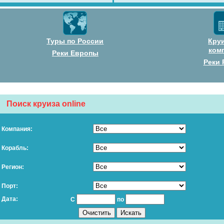
Туры по России
Кру
ком
Реки Европы
Реки 
Поиск круиза online
Компания:
Корабль:
Регион:
Порт:
Дата:
С
по