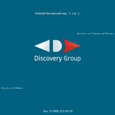
Австралия, Азия, Новая Зеландия
Адриатическое море
Нижний Кисловский пер., 7, стр. 1,
Аляска
Антарктика
Круизы на Северный Полюс
Африка и Индийский океан
Багамские острова
Ближний Восток
Гавайские острова
Круизы по рекам Европы
Галапагосские острова
Круизы по рекам России
Дальний Восток
Круизы по Енисею
Круизы по Европе
Круизы по Дунаю
Канарские острова
Круизы по Рейну
Карибские острова
Круизы по Волге
Красное море
Круизы по Китаю
Круизы вокруг света
Круизы вокруг Европы
Тел.: 8 (499) 213-30-79
Круизы из Санкт-Петербурга