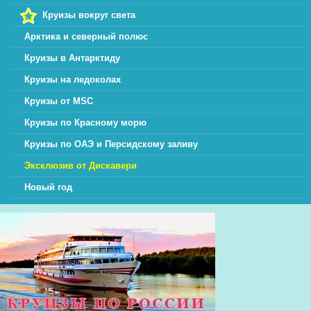
Круизы вокруг света
Арктика и северный полюс
Круизы в Антарктиду
Круизы на ледоколах
Круизы от MSC
Круизы по Красному морю
Круизы по ОАЭ и Персидскому заливу
Эксклюзив от Дискавери
Новый год