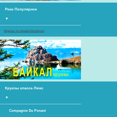
Реки Популярное
▼
Круизы по рекам Беларуси
Круизы класса Люкс
▼
Compagnie Du Ponant