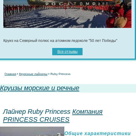
Круиз на Северный полюс на атомном ледоколе "50 лет Победы"
Все отзывы
Главная
•
Круизные лайнеры
• Ruby Princess
Круизы морские и речные
Лайнер Ruby Princess
Компания
PRINCESS CRUISES
Общие характеристики