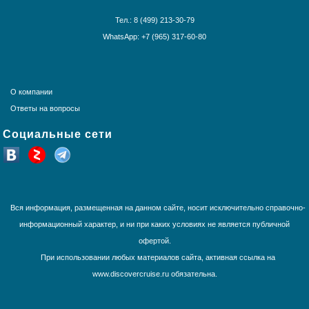
Круизы вокруг Европы
Тел.: 8 (499) 213-30-79
Круизы из Санкт-Петербурга
WhatsApp: +7 (965) 317-60-80
Норвежские фьорды
Панамский канал
Средиземное море
США и Канада
О компании
Тихоокеанские круизы
Ответы на вопросы
Трансатлантика
Социальные сети
Французская Полинезия
Юго-Восточная Азия
Южная Америка
Вся информация, размещенная на данном сайте, носит исключительно справочно-
информационный характер, и ни при каких условиях не является публичной
офертой.
При использовании любых материалов сайта, активная ссылка на
www.discovercruise.ru обязательна.