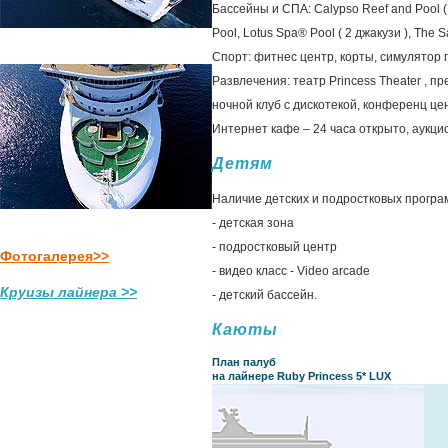
Бассейны и СПА: Calypso Reef and Pool ( 2
Pool, Lotus Spa® Pool ( 2 джакузи ), The S
Спорт: фитнес центр, корты, симулятор 
Развлечения: театр Princess Theater , п
ночной клуб с дискотекой, конференц цен
Интернет кафе – 24 часа открыто, аукцио
Детям
Наличие детских и подростковых программ 
- детская зона
- подростковый центр
Фотогалерея>>
- видео класс - Video arcade
Круизы лайнера >>
- детский бассейн.
Каюты
План палуб
на лайнере Ruby Princess 5* LUX