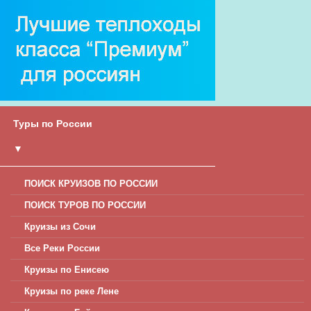
Туры по России
▼
ПОИСК КРУИЗОВ ПО РОССИИ
ПОИСК ТУРОВ ПО РОССИИ
Круизы из Сочи
Все Реки России
Круизы по Енисею
Круизы по реке Лене