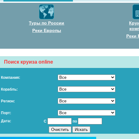
Туры по России
Кру
ком
Реки Европы
Реки 
Поиск круиза online
Компания:
Корабль:
Регион:
Порт:
Дата:
С
по