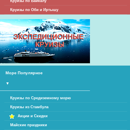
Круизы по Байкалу
Круизы по Оби и Иртышу
Море Популярное
▼
Круизы по Средиземному морю
Круизы из Стамбула
Акции и Скидки
Майские праздники