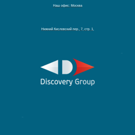
Наш офис: Москва
Австралия, Азия, Новая Зеландия
Нижний Кисловский пер., 7, стр. 1,
Адриатическое море
Аляска
Антарктика
Круизы на Северный Полюс
Африка и Индийский океан
Багамские острова
Ближний Восток
Гавайские острова
Круизы по рекам Европы
Галапагосские острова
Круизы по рекам России
Дальний Восток
Круизы по Енисею
Круизы по Европе
Круизы по Дунаю
Канарские острова
Круизы по Рейну
Карибские острова
Круизы по Волге
Красное море
Круизы по Китаю
Круизы вокруг света