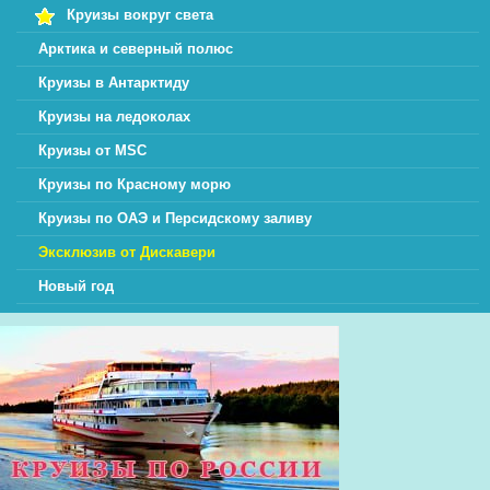
Круизы вокруг света
Арктика и северный полюс
Круизы в Антарктиду
Круизы на ледоколах
Круизы от MSC
Круизы по Красному морю
Круизы по ОАЭ и Персидскому заливу
Эксклюзив от Дискавери
Новый год