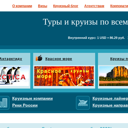
О компании
Визы
Круизный блог
Агентствам
Корпорат
Туры и круизы по все
Внутренний курс: 1 USD = 86.29 руб. 1
 Антарктиду
Красное море
Круизы п
Круизные компании
Круизные лайне
Реки России
Круизные направ