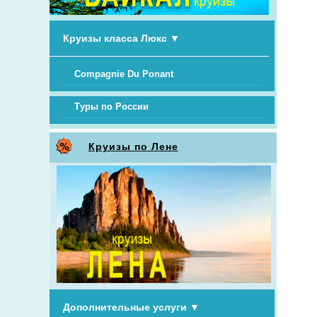
Круизы класса Люкс
▼
Compagnie Du Ponant
Туры по России
Круизы по Лене
Дополнительные услуги
▼