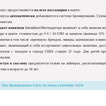
на всех пассажиров
онус предоставляется
в каюте.
автоматически
онусы
добавляются в системе бронирования.
Сумма
омиссии.
акет напитков
Intenditore/
Интендиторе
включает в себя напитки во
аре в каюте стоимостью до
9 € / 10 USD
за напиток (включая 15% 
апитки в том числе «премиум» брендов, ликеры, шампанское и вино
акет, включающий в себя ассортимент алкогольных напитков, дост
руизов с заходом в города США старше 21 года. Для детей пре
окалам.
оступ в спа
-зону
предлагается только на лайнерах, располагающи
етям в возрасте до 18 лет.
При бронировании Costa до конца сентября 2020!