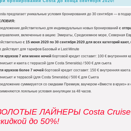
ри бронировании Costa до конца сентября 2020!
sta предлагает уникальные условия бронирования до 30 сентября — в подаро
СЛОВИЯ:
редложение действительно для индивидуальных новых бронирований
с отпр
аправления, включенные в акцию: Эмираты, Средиземное море, Северная Ев
ействительно
с 15 июня 2020 по 30 сентября 2020 для всех категорий кают
 действует для тарифов Базовый и Last Minute
ля круизов 7 или менее ночей
бортовой кредит составит: 100 € внутренняя каю
нисьют и каюта с террасой (для Costa Smeralda) / 500 € для сьюта
ля круизов более 7 ночей
бортовой кредит составит: 150 € внутренняя каюта /
нисьют и террасой (для Costa Smeralda) / 500 € для Сьюта
едложение суммируется со скидками Премиум, ваучером «Вместе в круиз» и с
рименяются лояльные условия аннуляции за 48 часов.
ЗОЛОТЫЕ ЛАЙНЕРЫ Costa Cruises.
скидкой до 50%!