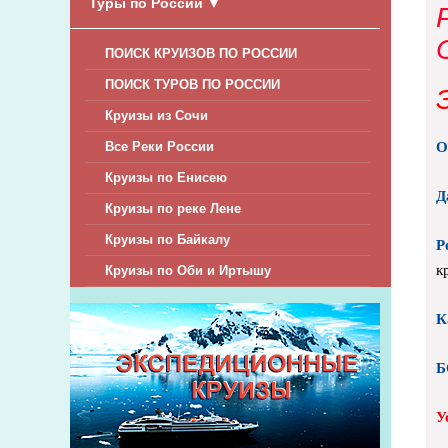
Туры по России
▼
ПОИСК КРУИЗОВ ПО РОССИИ
ПОИСК ТУРОВ ПО РОССИИ
Круизы из Сочи
О
Все Реки России
Круизы по Енисею
Д
Круизы по реке Лене
Круизы по Байкалу
Р
к
Круизы по Оби и Иртышу
К
Б
У