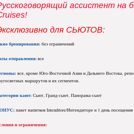
Русскоговорящий ассистент на б
Cruises!
Эксклюзивно для СЬЮТОВ:
кно бронирования:
без ограничений
аты отправления:
все
егионы:
все,
кроме
Юго-Восточной Азии и Дальнего Востока, репоз
ругосветных маршрутов и их сегментов.
атегории кают:
Сьют, Гранд-сьют, Панорама-сьют
ОНУС:
пакет напитков Intenditore/Интендиторе и 1 день посещения
словия и ограничения: