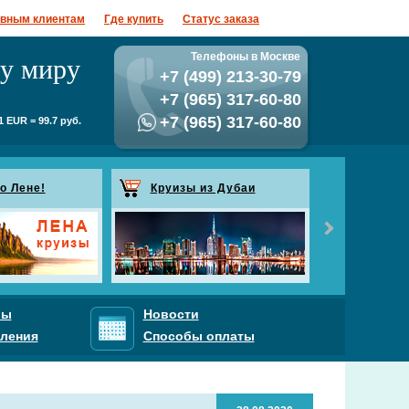
ивным клиентам
Где купить
Статус заказа
му миру
Телефоны в Москве
+7 (499) 213-30-79
+7 (965) 317-60-80
+7 (965) 317-60-80
 EUR = 99.7 руб.
о Лене!
Круизы из Дубаи
Рассыл
Подпишитесь на
будете получат
проводящихся А
Спецпредложен
ры
Новости
ления
Способы оплаты