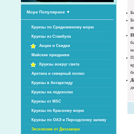
Море Популярное
▼
Б
Б
к
Круизы по Средиземному морю
П
Круизы из Стамбула
б
Акции и Скидки
н
Майские праздники
П
Круизы вокруг света
к
б
Арктика и северный полюс
Д
Круизы в Антарктиду
д
Круизы на ледоколах
Круизы от MSC
Круизы по Красному морю
Круизы по ОАЭ и Персидскому заливу
Эксклюзив от Дискавери