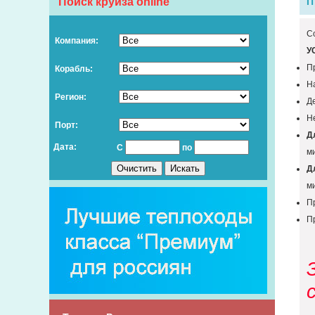
П
Поиск круиза online
Co
Компания:
У
П
Корабль:
Н
Регион:
Д
Не
Порт:
Д
Дата:
С
по
ми
Д
ми
Пр
П