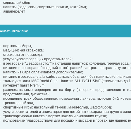
сервисный сбор
напитки (вода, соки, спиртные напитки, коктейли);
авиаперелет
оимость включено:
портовые сборы;
медицинская страховка;
страховка от невыезда;
услуги русскоговорящих представителей;
в ресторане "шведский стол" на станции напитков: холодная, горячая вода, ч
питание в ресторане "шведский стол": ранний завтрак, завтрак, закуски в
напитки из бара оплачиваются дополнительно;
питание в ресторане a la carte: завтрак, обед, ужин без напитков (оплачив
только для кают MSC Yacht Club: Напитки ALL INCLUSIVE (стоимостью до 13
интернет пакет Premium;
развлекательные мероприятия на борту (вечерние представления в те
представления, дискотека);
посещение всех общественных помещений лайнера, включая библиотеку,
тренажерный зал;
спортивные игры: настольный теннис, мини-гольф, шаффлборд;
услуги воспитателей и аниматоров для детей пяти возрастных групп в мини-
транспортировка багажа в портах начала и окончания круиза;
пользование плавсредствами для посадки и высадки в портах, где лайнер н