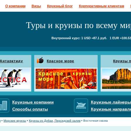
О компании
Визы
Круизный блог
Корпоративным клиентам
Туры и круизы по всему ми
Внутренний курс: 1 USD =87.1 руб. 1 EUR =100.53
 Антарктиду
Красное море
Круизы п
Круизные компании
Круизные лайнеры
Способы оплаты
Круизные направл
я
•
Морские круизы
•
Круизы из Дубаи, Персидский залив
• Восточная сказка