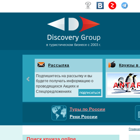
в туристическом бизнесе с 2003 г.
 Дубаи
Рассылка
Круизы в
Подпишитесь на рассылку и вы
будете получать информацию о
проводящихся Акциях и
Спецпредложениях
Туры по России
Реки России
Главна
Поиск круиза online