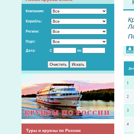
Компания:
Кр
Корабль:
Л
Регион:
П
Порт:
Дата:
С
по
Де
1
2
3
4
Туры и круизы по России