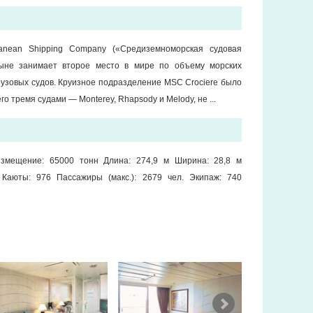
rranean Shipping Company («Средиземноморская судовая
ныне занимает второе место в мире по объему морских
рузовых судов. Круизное подразделение MSC Crociere было
его тремя судами — Monterey, Rhapsody и Melody, не ...
измещение: 65000 тонн Длина: 274,9 м Ширина: 28,8 м
л Каюты: 976 Пассажиры (макс.): 2679 чел. Экипаж: 740