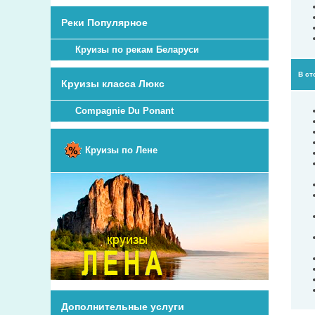
Реки Популярное
Круизы по рекам Беларуси
В ст
Круизы класса Люкс
Compagnie Du Ponant
Круизы по Лене
Дополнительные услуги