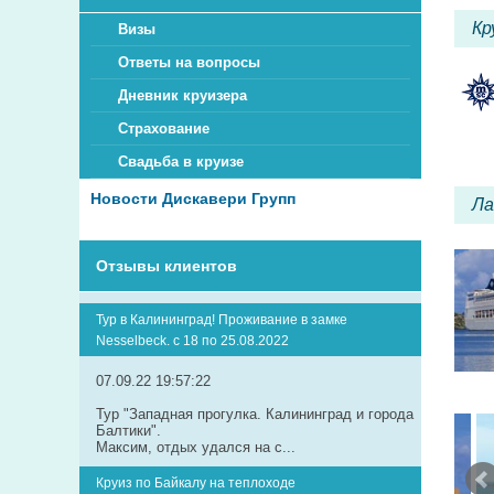
Кр
Визы
Ответы на вопросы
Дневник круизера
Страхование
Свадьба в круизе
Новости Дискавери Групп
Ла
Отзывы клиентов
Тур в Калининград! Проживание в замке
Nesselbeck. с 18 по 25.08.2022
07.09.22 19:57:22
Тур "Западная прогулка. Калининград и города
Балтики".
Максим, отдых удался на с...
Круиз по Байкалу на теплоходе