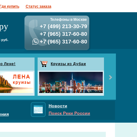
Где купить
Статус заказа
Телефоны в Москве
ру
+7 (499) 213-30-79
+7 (965) 317-60-80
 руб.
+7 (965) 317-60-80
о Лене!
Круизы из Дубаи
Рассыл
Подпишитесь на
будете получат
проводящихся А
Спецпредложен
Новости
Поиск Реки России
ения