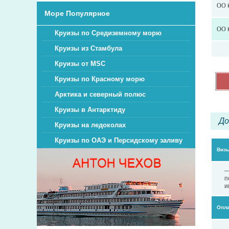
OO К
Море Популярное
OO К
Круизы по Средиземному морю
Круизы из Стамбула
Круизы от MSC
Круизы по Красному морю
Арктика и северный полюс
Круизы в Антарктиду
До
Круизы на ледоколах
Круизы по ОАЭ и Персидскому заливу
Визы
—
п
и
Опла