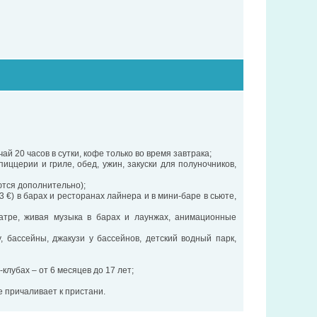
ай 20 часов в сутки, кофе только во время завтрака;
 пиццерии и гриле, обед, ужин, закуски для полуночников,
аются дополнительно);
 €) в барах и ресторанах лайнера и в мини-баре в сьюте,
атре, живая музыка в барах и лаунжах, анимационные
 бассейны, джакузи у бассейнов, детский водный парк,
клубах – от 6 месяцев до 17 лет;
е причаливает к пристани.