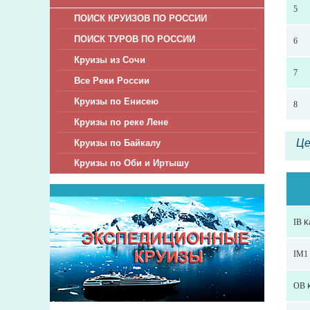
5
ПОИСК КРУИЗОВ ПО РОССИИ
ПОИСК ТУРОВ ПО РОССИИ
6
Круизы из Сочи
7
Все Реки России
Круизы по Енисею
8
Круизы по реке Лене
Це
Круизы по Байкалу
Круизы по Оби и Иртышу
IB К
IM1 
OB К