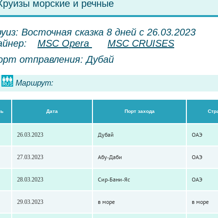
Круизы морские и речные
уиз: Восточная сказка 8 дней с 26.03.2023
айнер:
MSC Opera
MSC CRUISES
орт отправления: Дубай
Маршрут:
нь
Дата
Порт захода
Стр
26.03.2023
Дубай
ОАЭ
27.03.2023
Абу-Даби
ОАЭ
28.03.2023
Сир-Бани-Яс
ОАЭ
29.03.2023
в море
в море