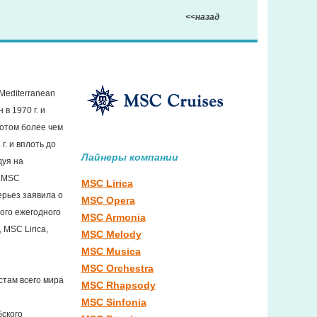
<<назад
Mediterranean
в 1970 г. и
лотом более чем
г. и вплоть до
Лайнеры компании
дуя на
а MSC
MSC Lirica
ерьез заявила о
MSC Opera
ного ежегодного
MSC Armonia
 MSC Lirica,
MSC Melody
MSC Musica
MSC Orchestra
стам всего мира
MSC Rhapsody
MSC Sinfonia
ского