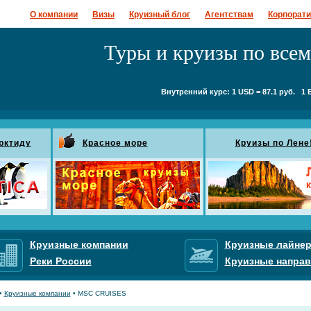
О компании
Визы
Круизный блог
Агентствам
Корпорат
Туры и круизы по все
Внутренний курс: 1 USD = 87.1 руб. 1 E
рктиду
Красное море
Круизы по Лене
Круизные компании
Круизные лайне
Реки России
Круизные направ
•
Круизные компании
• MSC CRUISES