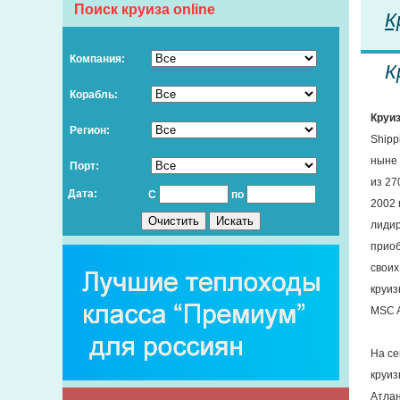
Поиск круиза online
К
Компания:
К
Корабль:
Круиз
Регион:
Shipp
ныне 
Порт:
из 27
Дата:
С
по
2002 
лидир
приоб
своих
круиз
MSC A
На се
круиз
Атлан