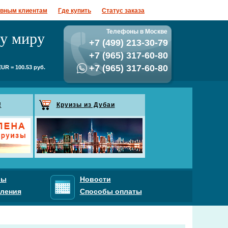
ивным клиентам
Где купить
Статус заказа
му миру
Телефоны в Москве
+7 (499) 213-30-79
+7 (965) 317-60-80
+7 (965) 317-60-80
UR = 100.53 руб.
!
Круизы из Дубаи
ры
Новости
ления
Способы оплаты