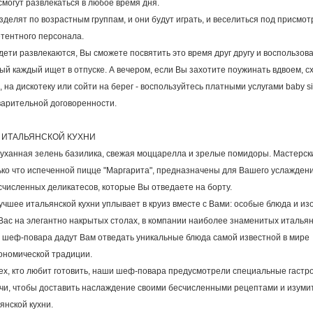
смогут развлекаться в любое время дня.
зделят по возрастным группам, и они будут играть, и веселиться под присмо
тентного персонала.
дети развлекаются, Вы сможете посвятить это время друг другу и воспользова
ый каждый ищет в отпуске. А вечером, если Вы захотите поужинать вдвоем, сх
, на дискотеку или сойти на берег - воспользуйтесь платными услугами baby sit
арительной договоренности.
 ИТАЛЬЯНСКОЙ КУХНИ
уханная зелень базилика, свежая моццарелла и зрелые помидоры. Мастерс
ько что испеченной пицце "Маргарита", предназначены для Вашего услаждени
счисленных деликатесов, которые Вы отведаете на борту.
учшее итальянской кухни уплывает в круиз вместе с Вами: особые блюда и и
Вас на элегантно накрытых столах, в компании наиболее знаменитых итальян
шеф-повара дадут Вам отведать уникальные блюда самой известной в мире
ономической традиции.
ех, кто любит готовить, наши шеф-повара предусмотрели специальные гастр
чи, чтобы доставить наслаждение своими бесчисленными рецептами и изуми
янской кухни.