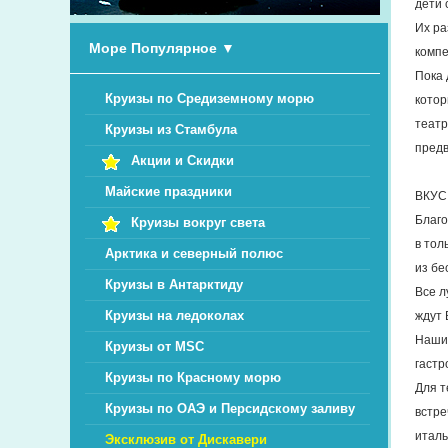
дети 
Их ра
Море Популярное
▼
компе
Пока 
Круизы по Средиземному морю
котор
театр
Круизы из Стамбула
предв
Акции и Скидки
Майские праздники
ВКУС
Благо
Круизы вокруг света
в тол
Арктика и северный полюс
из бе
Круизы в Антарктиду
Все л
Круизы на ледоколах
ждут 
Наши 
Круизы от MSC
гастр
Круизы по Красному морю
Для т
Круизы по ОАЭ и Персидскому заливу
встре
италь
Эксклюзив от Дискавери