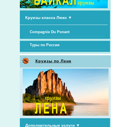
Круизы класса Люкс
▼
Compagnie Du Ponant
Туры по России
Круизы по Лене
Дополнительные услуги
▼