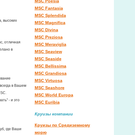
MSC Poesia
MSC Fantasia
MSC Splendida
, высоких
MSC Magnifica
MSC Divina
MSC Preziosa
с, отличная
MSC Meraviglia
елано в
MSC Seaview
MSC Seaside
MSC Bellissima
MSC Grandiosa
ование
MSC Virtuosa
 всегда в Вашем
MSC Seashore
MSC.
MSC World Europa
ть" - и это
MSC Euribia
Круизы компании
Круизы по Средиземному
уб, где Ваши
морю