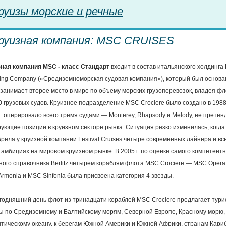
руизы морские и речные
руизная компания: MSC CRUISES
ная компания MSC - класс Стандарт
входит в состав итальянского холдинга 
ing Company («Средиземноморская судовая компания»), который был основан 
занимает второе место в мире по объему морских грузоперевозок, владея ф
0 грузовых судов. Круизное подразделение MSC Crociere было создано в 1988 
г. оперировало всего тремя судами — Monterey, Rhapsody и Melody, не претен
ующие позиции в круизном секторе рынка. Ситуация резко изменилась, когд
рела у круизной компании Festival Cruises четыре современных лайнера и вс
 амбициях на мировом круизном рынке. В 2005 г. по оценке самого компетент
ного справочника Berlitz четырем кораблям флота MSC Crociere — MSC Opera,
rmonia и MSC Sinfonia была присвоена категория 4 звезды.
годняшний день флот из тринадцати кораблей MSC Crociere предлагает тури
ы по Средиземному и Балтийскому морям, Северной Европе, Красному морю,
тическому океану, к берегам Южной Америки и Южной Африки, странам Кариб