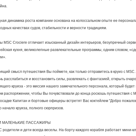
йна.
ная динамика роста компании основана на колоссальном опыте ее персонала
одных качествах судов, стабильности и верности традициям.
ы MSC Crociere отличает изысканный дизайн интерьеров, безупречный серви
ейская кухня, великолепные развлекательные программы, одним словом, «сд
и».
ящий смысл путешествия Вы поймете, как только отправитесь в круиз с MSC.
ь расслабиться и восстановить силы, развлекать с фантазией, открыть очар
ящего круиза - это миссия нашего замечательного персонала, который будет
м распоряжении, чтобы Вы почувствовали до конца роскошь путешествия с 
осадке Капитан и бортовые офицеры встретят Вас коктейлем "Добро пожалова
о начало круиза, полного сюрпризов.
 МАЛЕНЬКИЕ ПАССАЖИРЫ
 родители и дети всегда веселы. На борту каждого корабля работает мини-кл