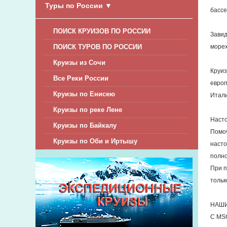
Туры по России
▼
бассе
ПОИСК КРУИЗОВ ПО РОССИИ
Завид
ПОИСК ТУРОВ ПО РОССИИ
морех
Круизы из Сочи
Круиз
Все Реки России
европ
Круизы по Енисею
Итали
Круизы по реке Лене
Насто
Круизы по Байкалу
Помоч
Круизы по Оби и Иртышу
насто
полно
При п
тольк
НАШИ
С MSC