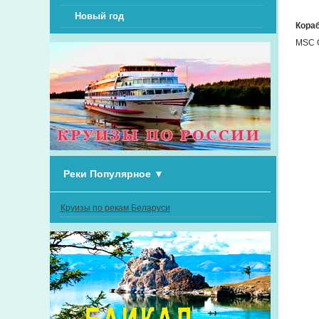
Новый год
Кора
MSC O
Реки Популярное
▼
Круизы по рекам Беларуси