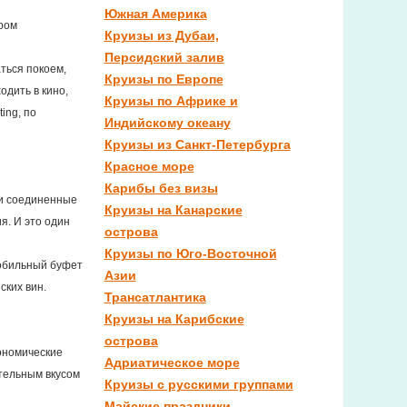
Южная Америка
тром
Круизы из Дубаи,
Персидский залив
ться покоем,
Круизы по Европе
одить в кино,
Круизы по Африке и
ing, по
Индийскому океану
Круизы из Санкт-Петербурга
Красное море
Карибы без визы
ки соединенные
Круизы на Канарские
я. И это один
острова
Круизы по Юго-Восточной
зобильный буфет
Азии
ских вин.
Трансатлантика
Круизы на Карибские
острова
ономические
Адриатическое море
тельным вкусом
Круизы с русскими группами
Майские праздники