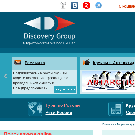
О компа
в туристическом бизнесе с 2003 г.
Рассылка
Круизы в Антарктид
Подпишитесь на рассылку и вы
будете получать информацию о
проводящихся Акциях и
Спецпредложениях
Туры по России
Кру
Реки России
Спо
Главная
•
Морские кр
Поиск круиза online