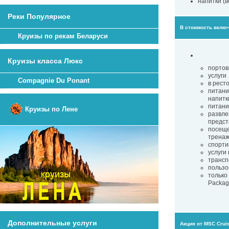
напитки (в
Реки Популярное
В стоимость вклю
Круизы по рекам Беларуси
Круизы класса Люкс
портов
услуги
Compagnie Du Ponant
в рест
питани
напитк
питани
Круизы по Лене
развле
предст
посеще
тренаж
спорти
услуги
трансп
пользо
только
Packag
Дополнительные услуги
Акция от MSC Crui