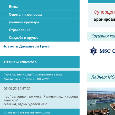
Визы
Суперцен
Ответы на вопросы
Бронирован
Дневник круизера
Страхование
Круизная к
Свадьба в круизе
Новости Дискавери Групп
Отзывы клиентов
Тур в Калининград! Проживание в замке
MS
Лайнер:
Nesselbeck. с 18 по 25.08.2022
07.09.22 19:57:22
Тур "Западная прогулка. Калининград и города
Балтики".
Максим, отдых удался на с...
Круиз по Байкалу на теплоходе