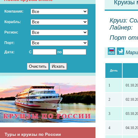
Круизы 
Компания:
Круиз: Со
Корабль:
Лайнер:
Регион:
Порт отп
Порт:
Дата:
С
по
Марш
День
1
01.10.2
2
02.10.2
3
03.10.2
4
04.10.2
Туры и круизы по России