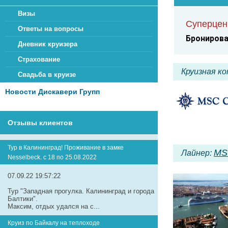
Визы
Суперцен
Ответы на вопросы
Бронирован
Дневник круизера
Страхование
Круизная к
Свадьба в круизе
Новости Дискавери Групп
Отзывы клиентов
Тур в Калининград! Проживание в замке
MS
Лайнер:
Nesselbeck. с 18 по 25.08.2022
07.09.22 19:57:22
Тур "Западная прогулка. Калининград и города
Балтики".
Максим, отдых удался на с...
Круиз по Байкалу на теплоходе