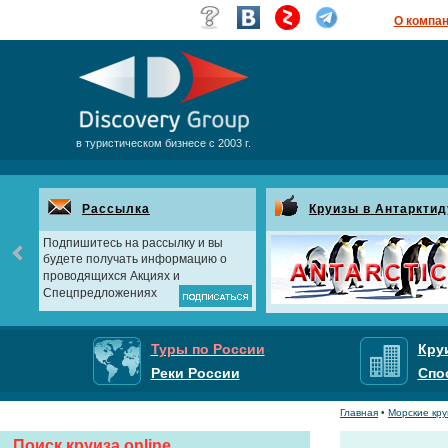
О компа
в туристическом бизнесе с 2003 г.
Рассылка
Круизы в Антарктид
Подпишитесь на рассылку и вы
будете получать информацию о
проводящихся Акциях и
Спецпредложениях
Туры по России
Кру
Реки России
Спо
Главная
•
Морские кр
Поиск круиза online