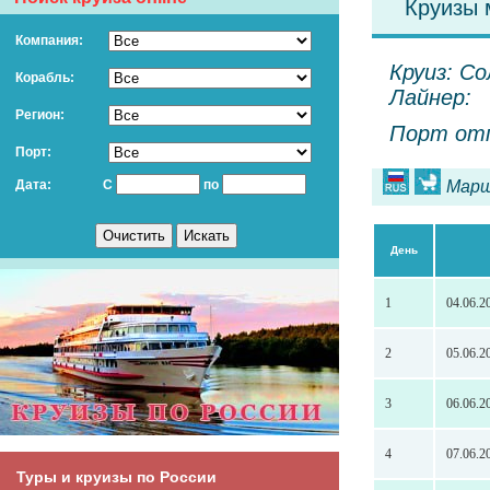
Круизы 
Компания:
Круиз: Со
Корабль:
Лайнер:
Регион:
Порт отп
Порт:
Дата:
С
по
Марш
День
1
04.06.2
2
05.06.2
3
06.06.2
4
07.06.2
Туры и круизы по России