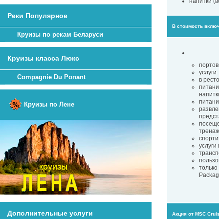
напитки (в
Реки Популярное
В стоимость вклю
Круизы по рекам Беларуси
Круизы класса Люкс
портов
услуги
Compagnie Du Ponant
в рест
питани
напитк
питани
Круизы по Лене
развле
предст
посеще
тренаж
спорти
услуги
трансп
пользо
только
Packag
Дополнительные услуги
Акция от MSC Crui