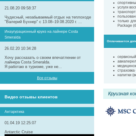
спортивны
услуги вос
21.08.20 09:58:37
транспорт
пользован
Чудесный, незабываемый отдых на теплоходе
только дл
"Валерий Бухнер" с 13.08–19.08.2020 г. ...
Package (
Инаугурационный круиз на лайнере Сosta
Smeralda
Оплачивается доп
26.02.20 10:34:28
сервисный
Хочу рассказать о своем впечатлении от
авиаперел
лайнера Costa Smeralda.
медицинск
Я работаю в туризме, уже не...
страховка
напитки (в
Все отзывы
Круизная к
Видео отзывы клиентов
Антарктика
01.04.19 12:25:07
Antarctic Cruise