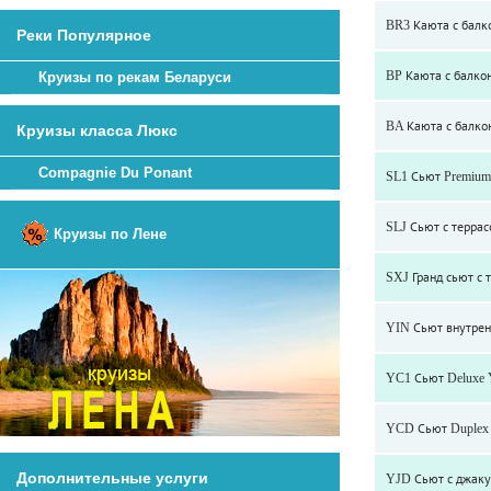
BR3 Каюта с балко
Реки Популярное
BP Каюта с балкон
Круизы по рекам Беларуси
BA Каюта с балко
Круизы класса Люкс
Compagnie Du Ponant
SL1 Сьют Premium
SLJ Сьют с террас
Круизы по Лене
SXJ Гранд сьют с 
YIN Сьют внутрен
YC1 Сьют Deluxe Y
YCD Сьют Duplex 
Дополнительные услуги
YJD Сьют с джакуз