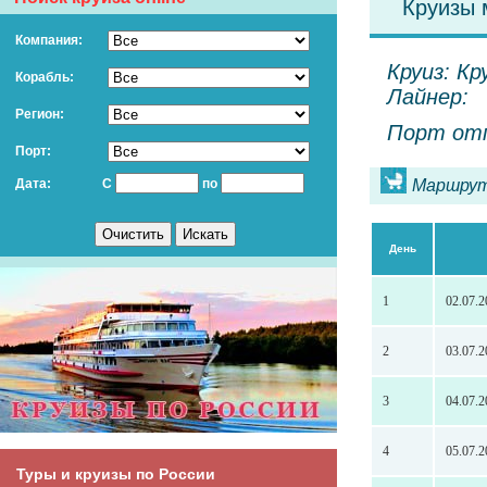
Круизы 
Компания:
Круиз: Кр
Корабль:
Лайнер:
Регион:
Порт отп
Порт:
Дата:
С
по
Маршрут
День
1
02.07.2
2
03.07.2
3
04.07.2
4
05.07.2
Туры и круизы по России