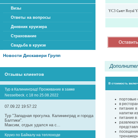
Визы
YC3 Сьют Royal Ya
Ответы на вопросы
Дневник круизера
Страхование
Свадьба в круизе
Новости Дискавери Групп
Дополнител
Отзывы клиентов
В стоимость вклю
Тур в Калининград! Проживание в замке
Nesselbeck. с 18 по 25.08.2022
портовые 
в ресторан
07.09.22 19:57:22
питание в 
напитки и
Тур "Западная прогулка. Калининград и города
питание в 
Балтики".
развлекат
Максим, отдых удался на с...
представле
посещение
Круиз по Байкалу на теплоходе
тренажерн