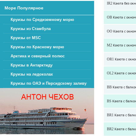
IR2 Каюта без окна
Море Популярное
OB Каюта с окном 
Круизы по Средиземному морю
Круизы из Стамбула
OO Каюта с окном 
Круизы от MSC
M2 Каюта с окном J
Круизы по Красному морю
Арктика и северный полюс
OR1 Каюта с окном
Круизы в Антарктиду
OL2 Каюта с окном
Круизы на ледоколах
Круизы по ОАЭ и Персидскому заливу
BB Каюта с балкон
BS Каюта с балкон
BR1 Каюта с балко
BR2 Каюта с балко