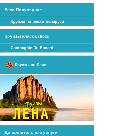
Реки Популярное
Круизы по рекам Беларуси
Круизы класса Люкс
Compagnie Du Ponant
Круизы по Лене
Дополнительные услуги