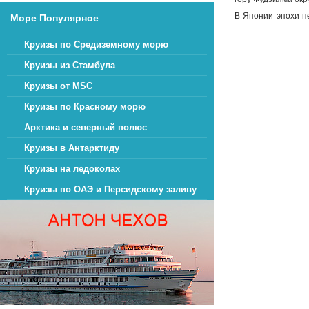
В Японии эпохи п
Море Популярное
хотите окунуться
Круизы по Средиземному морю
познакомиться с с
Круизы из Стамбула
студии Universal 
Некоторые круизы
Круизы от MSC
Камбоджу, Малайз
Круизы по Красному морю
Арктика и северный полюс
Сколько времени 
Круизы в Антарктиду
комфортабельном
пересечения Тихог
Круизы на ледоколах
Теплоход премиум
Круизы по ОАЭ и Персидскому заливу
которым захотелос
порезвиться в дет
от экзотических п
Вас ждут самые и
Площадь кают варь
Более 1000 челове
неожиданные и пр