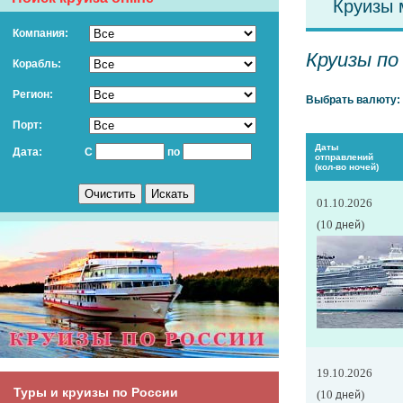
Круизы 
Компания:
Круизы по
Корабль:
Регион:
Выбрать валюту:
Порт:
Даты
Дата:
С
по
отправлений
(кол-во ночей)
01.10.2026
(10 дней)
19.10.2026
Туры и круизы по России
(10 дней)