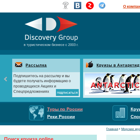
О компа
в туристическом бизнесе с 2003 г.
Рассылка
Круизы в Антарктид
Подпишитесь на рассылку и вы
будете получать информацию о
проводящихся Акциях и
Спецпредложениях
Туры по России
Кру
Реки России
Спо
Главная
•
Морские кр
Поиск круиза online