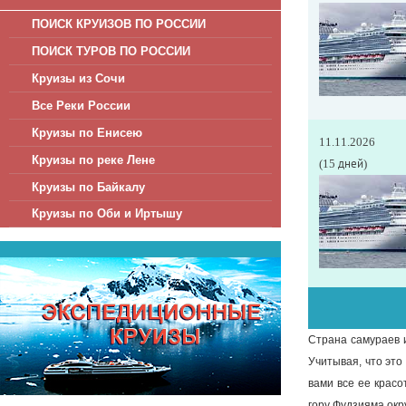
ПОИСК КРУИЗОВ ПО РОССИИ
ПОИСК ТУРОВ ПО РОССИИ
Круизы из Сочи
Все Реки России
Круизы по Енисею
11.11.2026
Круизы по реке Лене
(15 дней)
Круизы по Байкалу
Круизы по Оби и Иртышу
Страна самураев 
Учитывая, что это
вами все ее крас
гору Фудзияма окр