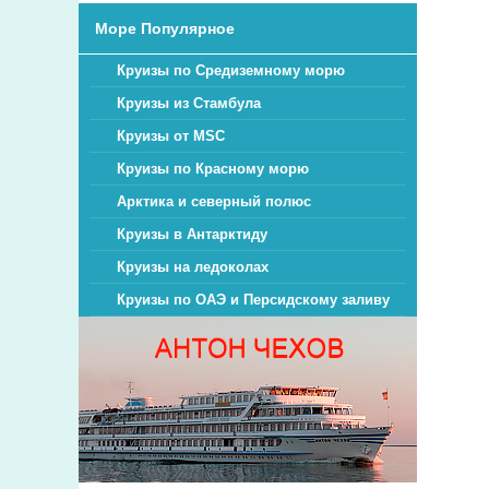
Круиз
Море Популярное
Круизы по Средиземному морю
Круизы из Стамбула
Круизы от MSC
Круизы по Красному морю
Арктика и северный полюс
Круизы в Антарктиду
Круизы на ледоколах
Круизы по ОАЭ и Персидскому заливу