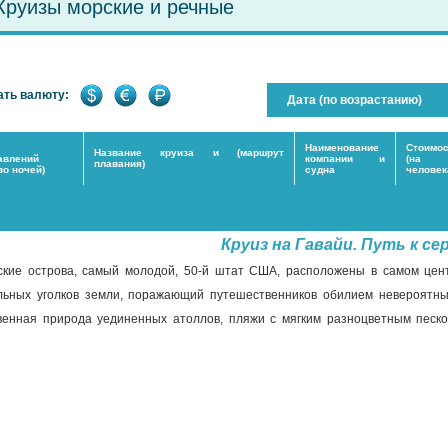
Круизы морские и речные
ть валюту:
Дата (по возрастанию)
ы
Наименование
Стоимос
Название круиза и (маршрут
авлений
компании и
(на
плавания)
во ночей)
судна
человек
Круиз на Гавайи. Путь к се
ские острова, самый молодой, 50-й штат США, расположены в самом цент
льных уголков земли, поражающий путешественников обилием невероятны
венная природа уединенных атоллов, пляжи с мягким разноцветным песко
ва Гавайского архипелага – вершины действующих и уснувших вулканов, при
.
Как попадают на Га
уристов, пользующихся услугами нашей компании, круиз на Гавайские остров
 прилетом и подъемом на борт круизного лайнера у туристов остаётся вр