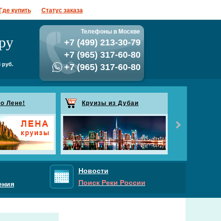
Где купить
Статус заказа
Телефоны в Москве
ру
+7 (499) 213-30-79
+7 (965) 317-60-80
 руб.
+7 (965) 317-60-80
о Лене!
Круизы из Дубаи
Рассыл
Подпишитесь на
будете получат
проводящихся А
Спецпредложен
Новости
Поиск Реки России
ения