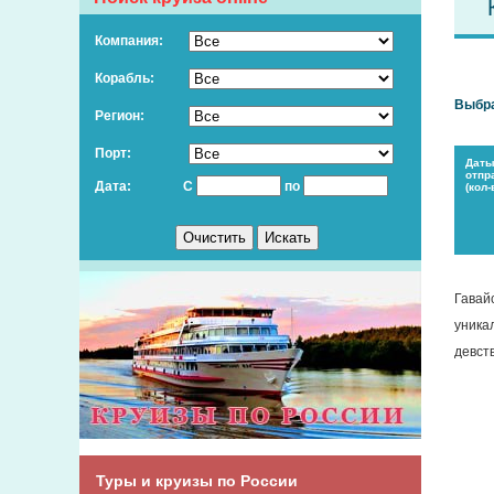
Компания:
Корабль:
Выбра
Регион:
Порт:
Дат
отпр
Дата:
С
по
(кол-
Гавай
уника
девст
остро
время
Для т
Туры и круизы по России
между