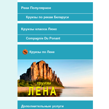
Реки Популярное
Круизы по рекам Беларуси
Круизы класса Люкс
Compagnie Du Ponant
Круизы по Лене
Дополнительные услуги