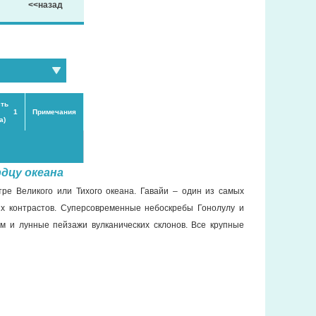
<<назад
ть
 1
Примечания
а)
рдцу океана
ре Великого или Тихого океана. Гавайи – один из самых
х контрастов. Суперсовременные небоскребы Гонолулу и
м и лунные пейзажи вулканических склонов. Все крупные
 этом никто не знает, заснули они навсегда или только на
вайи?
а начинается в портах Лос-Анджелес или Сан-Диего. Обычно
емя для экскурсии по одному из двух крупнейших городов