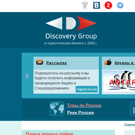
в туристическом бизнесе с 2003 г.
 Дубаи
Рассылка
Круизы в
Подпишитесь на рассылку и вы
будете получать информацию о
проводящихся Акциях и
Спецпредложениях
Туры по России
Реки России
Главна
Поиск круиза online