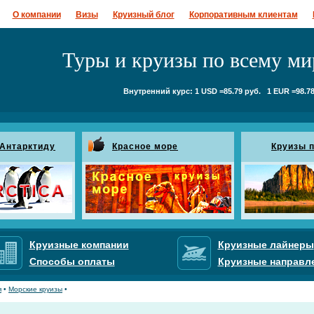
О компании
Визы
Круизный блог
Корпоративным клиентам
Туры и круизы по всему ми
Внутренний курс: 1 USD =85.79 руб. 1 EUR =98.78
 Антарктиду
Красное море
Круизы п
Круизные компании
Круизные лайнеры
Способы оплаты
Круизные направл
я
•
Морские круизы
•