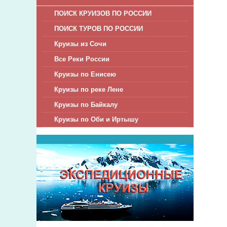
Калиф
ПОИСК КРУИЗОВ ПО РОССИИ
Расст
ПОИСК ТУРОВ ПО РОССИИ
дней.
Круизы из Сочи
борту
Тихий
Все Реки России
досто
Круизы по Енисею
Круизы по реке Лене
По пр
Круизы по Байкалу
крупн
Круизы по Оби и Иртышу
распо
он сч
каньо
Любит
эндем
буйст
Круиз
гавай
океан