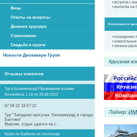
• встреча с ш
• рыбалка на 
Визы
Ответы на вопросы
Оплачивается доп
Дневник круизера
Страхование
• посещение 
• алкогольные
Свадьба в круизе
• личные рас
Новости Дискавери Групп
Круизная к
Отзывы клиентов
Тур в Калининград! Проживание в замке
Nesselbeck. с 18 по 25.08.2022
07.09.22 19:57:22
ИМ
Лайнер:
Тур "Западная прогулка. Калининград и города
Балтики".
Максим, отдых удался на с...
Круиз по Байкалу на теплоходе