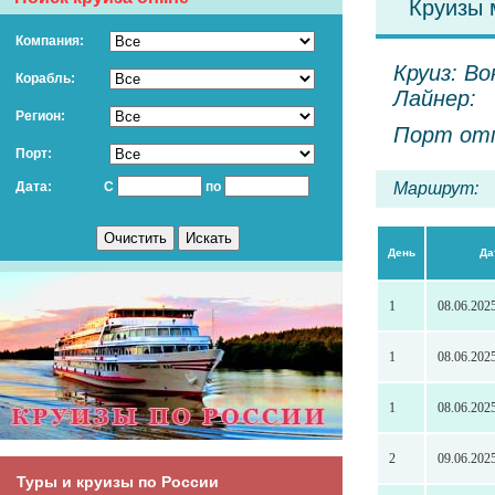
Круизы 
Компания:
Круиз: Во
Корабль:
Лайнер:
Регион:
Порт отп
Порт:
Дата:
С
по
Маршрут:
День
Да
1
08.06.202
1
08.06.202
1
08.06.202
2
09.06.202
Туры и круизы по России