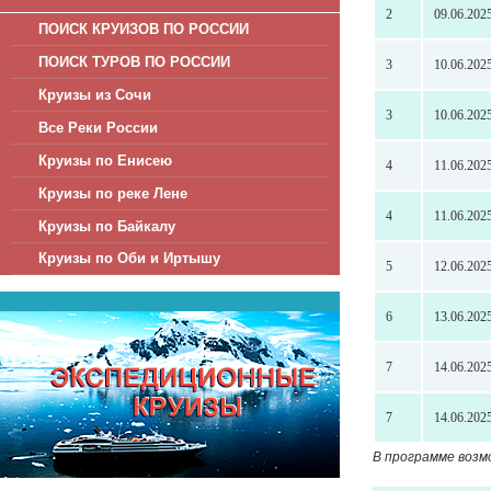
2
09.06.202
ПОИСК КРУИЗОВ ПО РОССИИ
ПОИСК ТУРОВ ПО РОССИИ
3
10.06.202
Круизы из Сочи
3
10.06.202
Все Реки России
Круизы по Енисею
4
11.06.202
Круизы по реке Лене
4
11.06.202
Круизы по Байкалу
Круизы по Оби и Иртышу
5
12.06.202
6
13.06.202
7
14.06.202
7
14.06.202
В программе возм