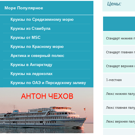
Цены:
Море Популярное
Круизы по Средиземному морю
Круизы из Стамбула
Круизы от MSC
Стандарт нижняя 
Круизы по Красному морю
Стандарт главная 
Арктика и северный полюс
Круизы в Антарктиду
Стандарт верхняя
Круизы на ледоколах
1-местная
Круизы по ОАЭ и Персидскому заливу
Люкс нижняя палу
Люкс главная пал
Люкс верхняя пал