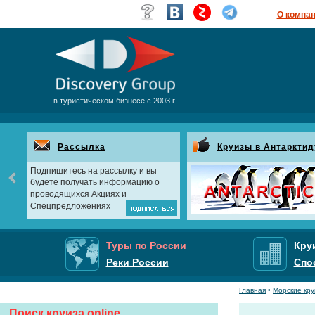
О компа
в туристическом бизнесе с 2003 г.
Рассылка
Круизы в Антарктид
Подпишитесь на рассылку и вы
будете получать информацию о
проводящихся Акциях и
Спецпредложениях
Туры по России
Кру
Реки России
Спо
Главная
•
Морские кр
Поиск круиза online