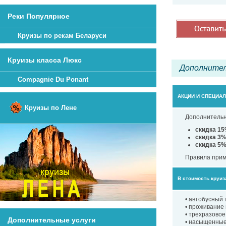
Реки Популярное
Круизы по рекам Беларуси
Круизы класса Люкс
Дополнител
Compagnie Du Ponant
АКЦИИ И СПЕЦИА
Круизы по Лене
Дополнительн
скидка 1
скидка 3
скидка 5
Правила прим
В стоимость круиз
• автобусный 
• проживание 
• трехразовое
Дополнительные услуги
• насыщенные