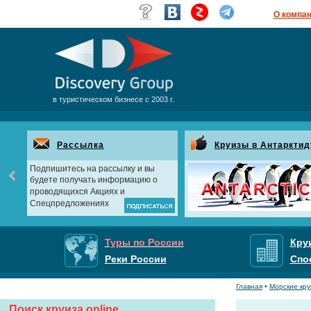
О компа
в туристическом бизнесе с 2003 г.
Рассылка
Круизы в Антарктид
Подпишитесь на рассылку и вы
будете получать информацию о
проводящихся Акциях и
Спецпредложениях
Туры по России
Кру
Реки России
Спо
Главная
•
Морские кр
Поиск круиза online