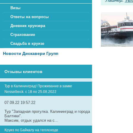
Те
Лайнер:
Визы
Ответы на вопросы
Дневник круизера
Страхование
Свадьба в круизе
Новости Дискавери Групп
Отзывы клиентов
Тур в Калининград! Проживание в замке
Nesselbeck. с 18 по 25.08.2022
07.09.22 19:57:22
Тур "Западная прогулка. Калининград и города
Балтики".
Максим, отдых удался на с...
Круиз по Байкалу на теплоходе