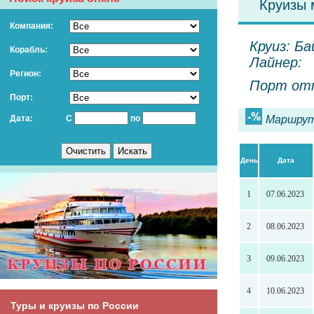
Круизы 
Компания:
Круиз: Ба
Корабль:
Лайнер:
Регион:
Порт отп
Порт:
Дата:
С
по
Маршрут
День
Дата
1
07.06.2023
2
08.06.2023
3
09.06.2023
4
10.06.2023
Туры и круизы по России