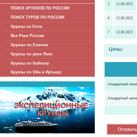
5
11.06.2023
ПОИСК КРУИЗОВ ПО РОССИИ
ПОИСК ТУРОВ ПО РОССИИ
6
12.06.2023
Круизы из Сочи
7
13.06.2023
Все Реки России
Круизы по Енисею
Цены:
Круизы по реке Лене
Круизы по Байкалу
Круизы по Оби и Иртышу
Стандартный номе
Стандартный номе