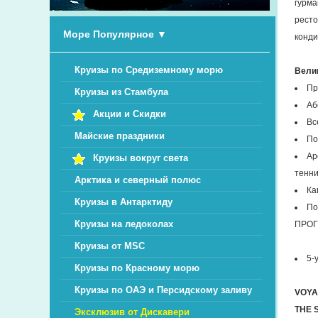
гурма
ресто
Море Популярное
▼
конди
Круизы по Средиземному морю
Вели
Пр
Круизы из Стамбула
Аб
Акции и Скидки
Вс
Майские праздники
По
Ар
Круизы вокруг света
тенни
Арктика и северный полюс
Ка
Круизы в Антарктиду
По
Круизы на ледоколах
ПРОГ
Круизы от MSC
5-
Круизы по Красному морю
Круизы по ОАЭ и Персидскому заливу
VOYA
THE 
Эксклюзив от Дискавери