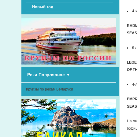
Новый год
4-
RADI
SEAS
6 
LEGE
OF T
Реки Популярное
▼
4-
Круизы по рекам Беларуси
EMPR
SEAS
На мн
(офиц