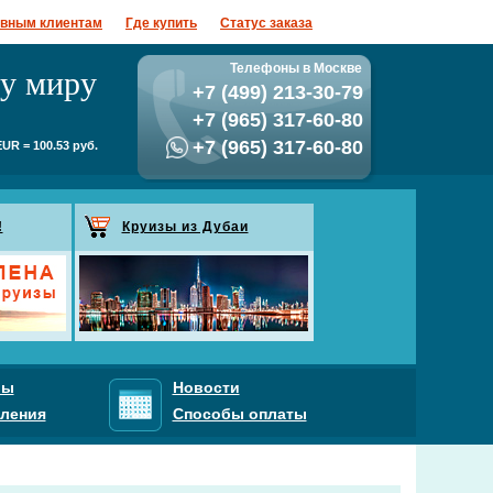
ивным клиентам
Где купить
Статус заказа
му миру
Телефоны в Москве
+7 (499) 213-30-79
+7 (965) 317-60-80
+7 (965) 317-60-80
UR = 100.53 руб.
!
Круизы из Дубаи
ры
Новости
ления
Способы оплаты