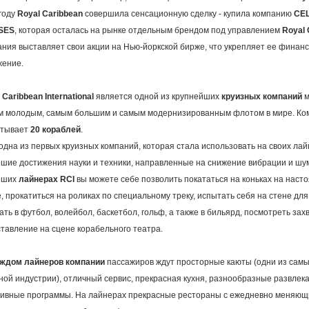
году
Royal Caribbean
совершила сенсационную сделку - купила компанию
CE
SES
, которая осталась на рынке отдельным брендом под управлением
Royal 
ния выставляет свои акции на Нью-йоркской бирже, что укрепляет ее финан
ение.
 Caribbean International
является одной из крупнейших
круизных компаний
м
 молодым, самым большим и самым модернизированным флотом в мире. Ко
итывает
20 кораблей
.
одна из первых круизных компаний, которая стала использовать на своих ла
шие достижения науки и техники, направленные на снижение вибрации и шум
йших
лайнерах RCI
вы можете себе позволить покататься на коньках на наст
, прокатиться на роликах по специальному треку, испытать себя на стене для
ать в футбол, волейбол, баскетбол, гольф, а также в бильярд, посмотреть з
тавление на сцене корабельного театра.
аждом лайнеров компании
пассажиров ждут просторные каюты (одни из самы
ной индустрии), отличный сервис, прекрасная кухня, разнообразные развлек
ивные программы. На лайнерах прекрасные рестораны с ежедневно меняющ