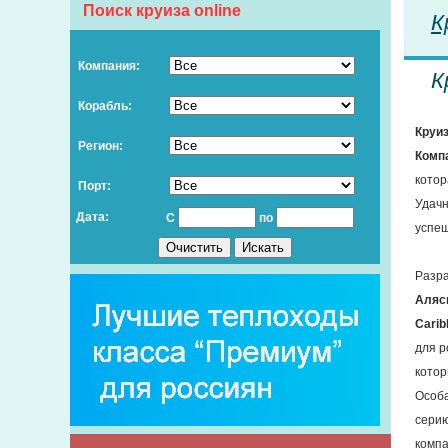
Поиск круиза online
К
Компания:
К
Корабль:
Круи
Регион:
Компа
котор
Порт:
Удачн
Дата:
С
по
успеш
Разра
Аляск
Carib
для р
котор
Особа
серию
компа