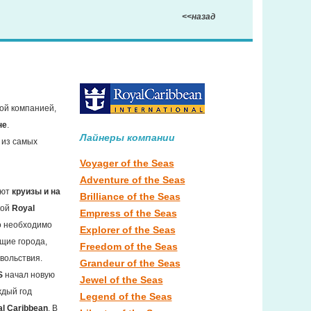
<<назад
ной компанией,
не
.
Лайнеры компании
 из самых
Voyager of the Seas
Adventure of the Seas
ают
круизы и на
Brilliance of the Seas
кой
Royal
Empress of the Seas
о необходимо
Explorer of the Seas
щие города,
Freedom of the Seas
вольствия.
Grandeur of the Seas
S
начал новую
Jewel of the Seas
ждый год
Legend of the Seas
l Caribbean
. В