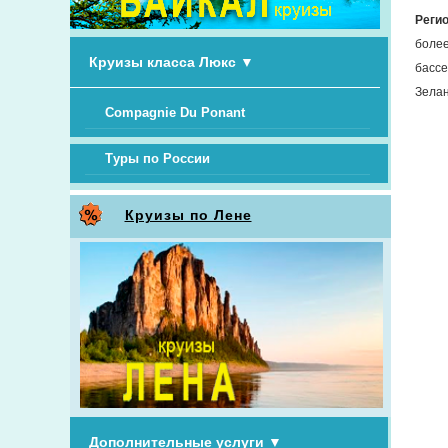
Реги
более
Круизы класса Люкс
▼
бассе
Зелан
Compagnie Du Ponant
Туры по России
Круизы по Лене
Дополнительные услуги
▼