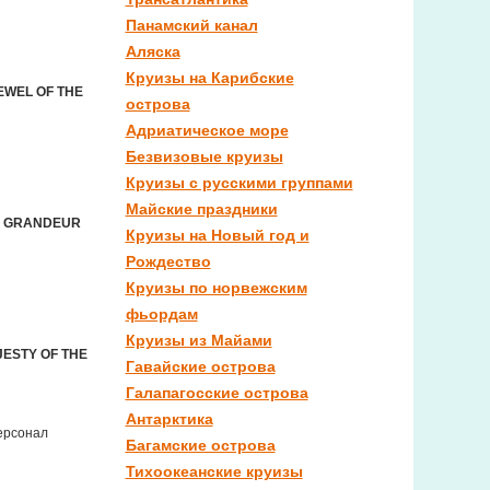
Панамский канал
Аляска
Круизы на Карибские
EWEL OF THE
острова
Адриатическое море
Безвизовые круизы
Круизы с русскими группами
Майские праздники
S, GRANDEUR
Круизы на Новый год и
Рождество
Круизы по норвежским
фьордам
Круизы из Майами
JESTY OF THE
Гавайские острова
Галапагосские острова
Антарктика
ерсонал
Багамские острова
Тихоокеанские круизы