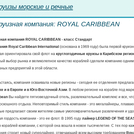
руизы морские и речные
руизная компания: ROYAL CARIBBEAN
зная компания ROYAL CARIBBEAN - класс Стандарт
ния Royal Caribbean International
(основана в 1969 году) была первой круиз
ая ориентировала свой флот на
круглогодичные круизы в Карибском регио
ый выбор рынка и великолепное качество кораблей сделали компанию одним
ных предприятий в этой области.
стаясь, компания осваивала новые регионы - сегодня ее отделения предлаг
е и в Европе и в Юго-Восточной Азии
. В любом регионе на корабле под мар
bean
Вы найдете пятизвездочный отель, развлекательный комплекс и все, чт
оскошного отдыха. Неповторимый стиль компании - это мегалайнеры, плаваю
ые предлагают своим жителям самые умопомрачительные развлечения и удо
я гордость компании - это ее флот. В 1995 году
лайнер LEGEND OF THE SEA
 кораблей компании, с которой она вошла в новое тысячелетие. С тех пор ка
ния строит новый суперлайнер, отвечающий всем высоким требованиям
Roya