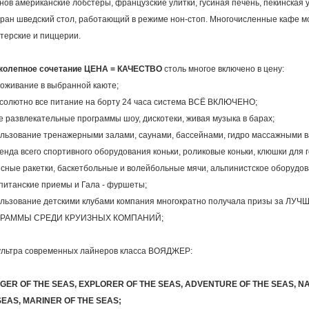
нов американские лобстеры, французские улитки, гусиная печень, пекинская ут
ран шведский стол, работающий в режиме нон-стоп. Многочисленные кафе м
терские и пиццерии.
колепное сочетание ЦЕНА = КАЧЕСТВО
столь многое включено в цену:
оживание в выбранной каюте;
солютно все питание на борту 24 часа система ВСЁ ВКЛЮЧЕНО;
е развлекательные программы шоу, дискотеки, живая музыка в барах;
льзование тренажерными залами, саунами, бассейнами, гидро массажными в
енда всего спортивного оборудования коньки, роликовые коньки, клюшки для 
сные ракетки, баскетбольные и волейбольные мячи, альпинистское оборудов
питанские приемы и Гала - фуршеты;
льзование детскими клубами компания многократно получала призы за ЛУ
РАММЫ СРЕДИ КРУИЗНЫХ КОМПАНИЙ;
ультра современных лайнеров класса ВОЯДЖЕР:
GER OF THE SEAS, EXPLORER OF THE SEAS, ADVENTURE OF THE SEAS, N
SEAS, MARINER OF THE SEAS;