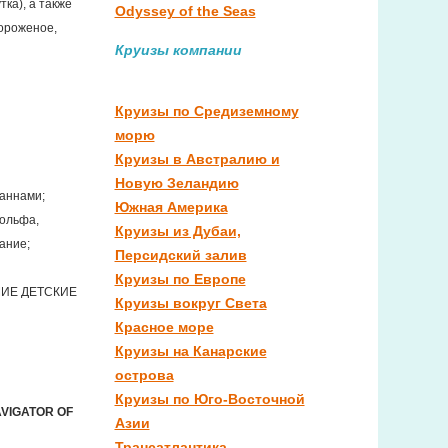
ка), а также
Odyssey of the Seas
ороженое,
Круизы компании
Круизы по Средиземному
морю
Круизы в Австралию и
Новую Зеландию
аннами;
Южная Америка
гольфа,
Круизы из Дубаи,
ание;
Персидский залив
Круизы по Европе
ЧШИЕ ДЕТСКИЕ
Круизы вокруг Света
Красное море
Круизы на Канарские
острова
Круизы по Юго-Восточной
AVIGATOR OF
Азии
Трансатлантика