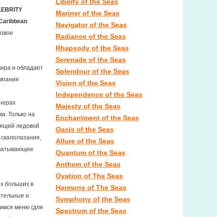
Liberty of the Seas
LEBRITY
Mariner of the Seas
Caribbean
.
Navigator of the Seas
совое
Radiance of the Seas
Rhapsody of the Seas
Serenade of the Seas
ира и обладает
Splendour of the Seas
мпания
Vision of the Seas
Independence of the Seas
йнерах
Majesty of the Seas
а. Только на
Enchantment of the Seas
оящей ледовой
Oasis of the Seas
 скалолазания,
Allure of the Seas
ахватывающее
Quantum of the Seas
Anthem of the Seas
Ovation of The Seas
х больших в
Harmony of The Seas
ательные и
Symphony of the Seas
имся меню (для
Spectrum of the Seas