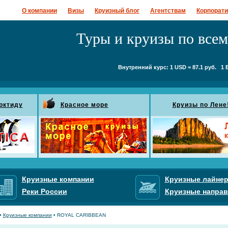
О компании
Визы
Круизный блог
Агентствам
Корпорат
Туры и круизы по все
Внутренний курс: 1 USD = 87.1 руб. 1 E
рктиду
Красное море
Круизы по Лене
Круизные компании
Круизные лайне
Реки России
Круизные направ
•
Круизные компании
• ROYAL CARIBBEAN