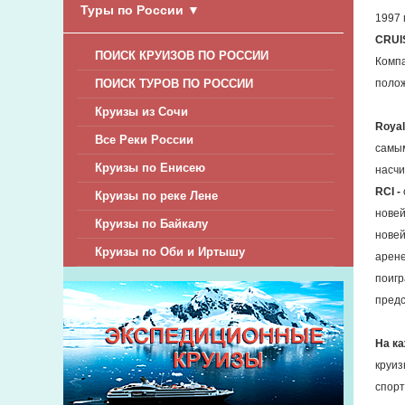
Туры по России
▼
1997 
CRUI
ПОИСК КРУИЗОВ ПО РОССИИ
Компа
ПОИСК ТУРОВ ПО РОССИИ
полож
Круизы из Сочи
Royal
Все Реки России
самым
Круизы по Енисею
насч
RCI -
Круизы по реке Лене
новей
Круизы по Байкалу
нове
Круизы по Оби и Иртышу
арене
поигр
предс
На к
круиз
спорт