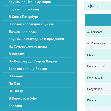
Круизы по Черному морю
Цены:
Круизы по Байкалу
В Санкт-Петербург
Золотая коллекция круизов
Валаам или Кижи
А2 комфорт
Круизы на выходные и праздники
А2-С комфорт
На Соловецкие острова
В Астрахань
ПК-С
По Волхову до Старой Ладоги
Полулюкс Б-С
Золотое кольцо России
В Казань
Полулюкс Б
По Оке
Полулюкс А
На Вятку
В Пермь или Уфу
Полулюкс
Карелия