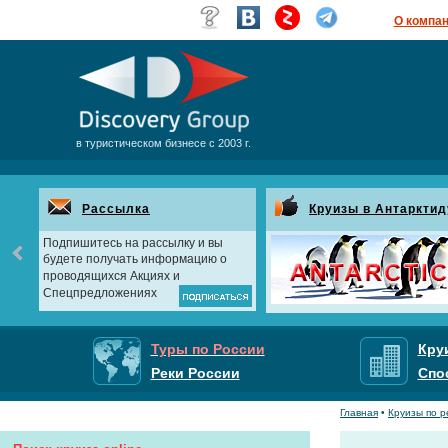
О компа
в туристическом бизнесе с 2003 г.
Рассылка
Круизы в Антарктид
Подпишитесь на рассылку и вы
будете получать информацию о
проводящихся Акциях и
Спецпредложениях
Туры по России
Кру
Реки России
Спо
Главная
•
Круизы по р