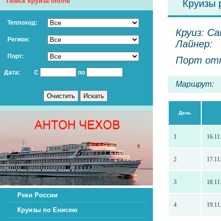
Поиск круиза online
Круизы 
Теплоход:
Круиз: Са
Регион:
Лайнер:
Порт:
Порт отп
Дата:
С
по
Маршрут:
День
1
16.11
2
17.11
3
18.11
Реки России
4
19.11
Круизы по Енисею