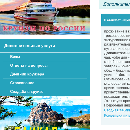
Дополнител
В стоимость кру
проживание в 
трехразовое пи
экскурсионное 
развлекательн
Дополнительные услуги
путевая инфор
Дополнительны
Визы
чай, кофе для «
кофейная станц
Ответы на вопросы
завтрак – бокал
обед – бокал м
Дневник круизера
ужин – 1 бокал 
бутилированная
Страхование
кислородный кок
приветственный
Свадьба в круизе
приветственны
прохладительн
Этот круиз про
Подробная инф
Сводная таблиц
Концепция пит