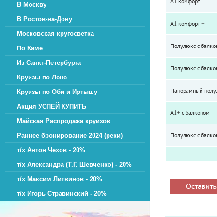
А1 комфорт
В Москву
В Ростов-на-Дону
А1 комфорт +
Московская кругосветка
Полулюкс с балко
По Каме
Из Санкт-Петербурга
Полулюкс с балко
Круизы по Лене
Панорамный полу
Круизы по Оби и Иртышу
Акция УСПЕЙ КУПИТЬ
А1+ с балконом
Майская Распродажа круизов
Полулюкс с балко
Раннее бронирование 2024 (реки)
т/х Антон Чехов - 20%
т/х Александра (Т.Г. Шевченко) - 20%
т/х Максим Литвинов - 20%
т/х Игорь Стравинский - 20%