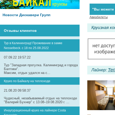
"Вы можете 
Новости Дискавери Групп
Авиабилеты
Круизная к
Отзывы клиентов
Тур в Калининград! Проживание в замке
Nesselbeck. с 18 по 25.08.2022
07.09.22 19:57:22
Тур "Западная прогулка. Калининград и города
Балтики".
Те
Лайнер:
Максим, отдых удался на с...
Круиз по Байкалу на теплоходе
21.08.20 09:58:37
Чудесный, незабываемый отдых на теплоходе
"Валерий Бухнер" с 13.08–19.08.2020 г. ...
Инаугурационный круиз на лайнере Сosta