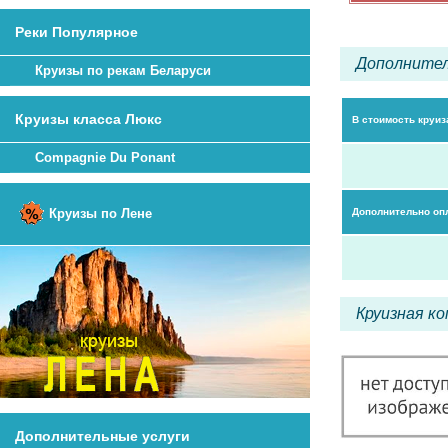
Реки Популярное
Дополнител
Круизы по рекам Беларуси
Круизы класса Люкс
В стоимость круиз
Compagnie Du Ponant
Круизы по Лене
Дополнительно оп
Круизная ко
Дополнительные услуги