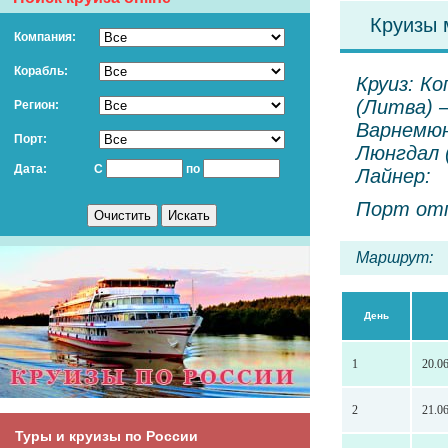
Круизы 
Компания:
Корабль:
Круиз: К
(Литва) 
Регион:
Варнемюн
Порт:
Люнгдал (
Дата:
С
по
Лайнер:
Порт отп
Маршрут:
День
1
20.0
2
21.0
Туры и круизы по России