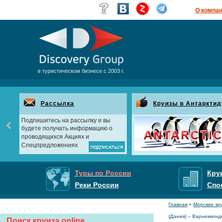
О компа
в туристическом бизнесе с 2003 г.
Рассылка
Круизы в Антарктид
Подпишитесь на рассылку и вы
будете получать информацию о
проводящихся Акциях и
Спецпредложениях
Туры по России
Кру
Реки России
Спо
Главная
•
Морские кр
(Дания) – Варнемюнде
Поиск круиза online